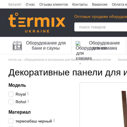
Перейти к основному контенту
Каталог
О нас
Отзывы клиентов
Контакты
Вакансии
Оплата и
Публичная оферта
Политика конфиденциальности
Оптовые продажи оборудов
Оборудование для
Оборудование
бани и сауны
для хамама
termix.ua - оборудование и материалы для бани, сауны, хамама оптом
Катал
Декоративные панели для и
Модель
1
Royal
1
Rohol
Материал
1
термоабаш черный