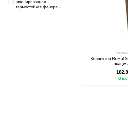
шпонированная
1
термостойкая фанера
Артикул
Коннектор RoHol 
акация
182.
В на