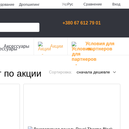
Сравнение
Укр
Рус
Вход
удование
Дропшипинг
+380 67 612 79 01
Условия для
Аксессуары
Акции
партнеров
 по акции
Сортировка:
сначала дешевле