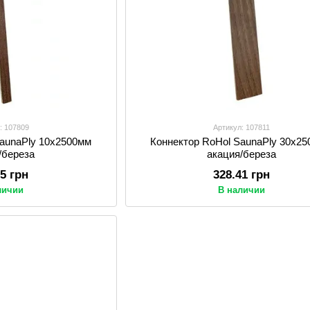
: 107809
Артикул: 107811
SaunaPly 10x2500мм
Коннектор RoHol SaunaPly 30x2
/береза
акация/береза
85 грн
328.41 грн
личии
В наличии