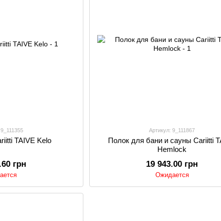
 9_111355
Артикул: 9_111867
iitti TAIVE Kelo
Полок для бани и сауны Cariitti 
Hemlock
.60 грн
19 943.00 грн
ается
Ожидается