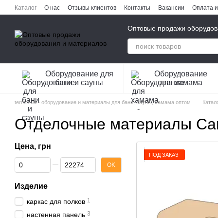
Перейти к основному контенту
Каталог
О нас
Отзывы клиентов
Контакты
Вакансии
Оплата и
Публичная оферта
Политика конфиденциальности
Оптовые продажи оборудов
Оборудование для
Оборудование
бани и сауны
для хамама
termix.ua - оборудование и материалы для бани, сауны, хамама оптом
Катал
Отделочные материалы Carii
Цена, грн
ПОД ЗАКАЗ
От Цена, грн
До Цена, грн
OK
Изделие
1
каркас для полков
3
настенная панель