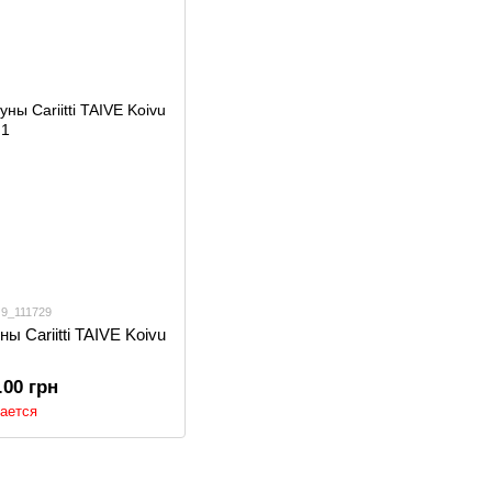
 9_111729
ы Cariitti TAIVE Koivu
.00 грн
ается