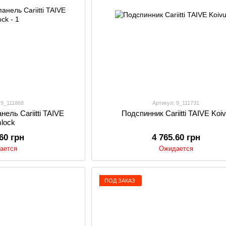
 9_111868
Артикул: 9_111731
ель Cariitti TAIVE
Подспинник Cariitti TAIVE Koi
lock
.60 грн
4 765.60 грн
ается
Ожидается
ПОД ЗАКАЗ