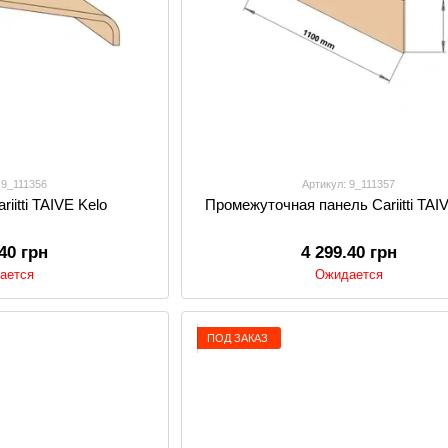
 9_111356
Артикул: 9_111357
iitti TAIVE Kelo
Промежуточная панель Cariitti TAI
.40 грн
4 299.40 грн
ается
Ожидается
ПОД ЗАКАЗ