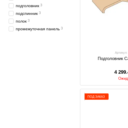
3
подголовник
3
подспинник
3
полок
3
промежуточная панель
Артикул:
Подголовник Car
4 299
Ожид
ПОД ЗАКАЗ