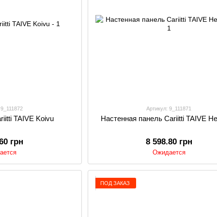
 9_111872
Артикул: 9_111871
iitti TAIVE Koivu
Настенная панель Cariitti TAIVE H
.60 грн
8 598.80 грн
ается
Ожидается
ПОД ЗАКАЗ