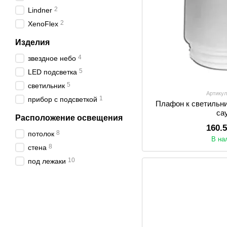
2
Lindner
2
XenoFlex
Изделия
4
звездное небо
5
LED подсветка
5
светильник
Артикул
1
прибор с подсветкой
Плафон к светильни
са
Расположение освещения
160.
8
потолок
В на
8
стена
10
под лежаки