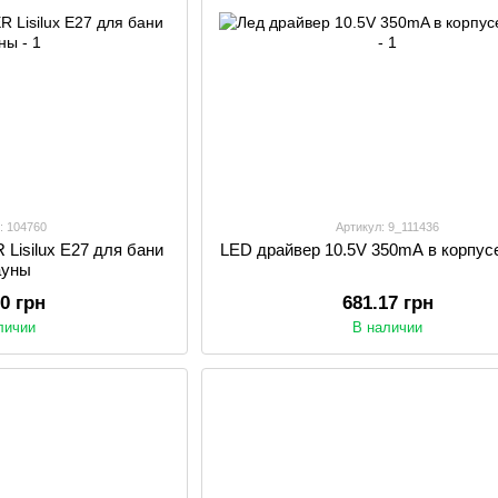
: 104760
Артикул: 9_111436
Lisilux E27 для бани
LED драйвер 10.5V 350mA в корпусе
ауны
50 грн
681.17 грн
личии
В наличии