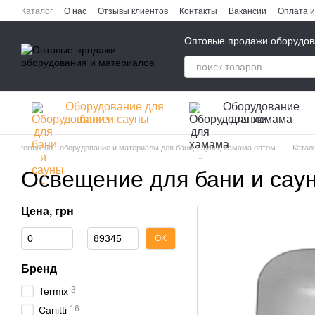
Перейти к основному контенту
Каталог
О нас
Отзывы клиентов
Контакты
Вакансии
Оплата и
Публичная оферта
Политика конфиденциальности
Оптовые продажи оборудов
Оборудование для
Оборудование
бани и сауны
для хамама
termix.ua - оборудование и материалы для бани, сауны, хамама оптом
Катал
Освещение для бани и сау
Цена, грн
От Цена, грн
До Цена, грн
OK
Бренд
3
Termix
16
Cariitti