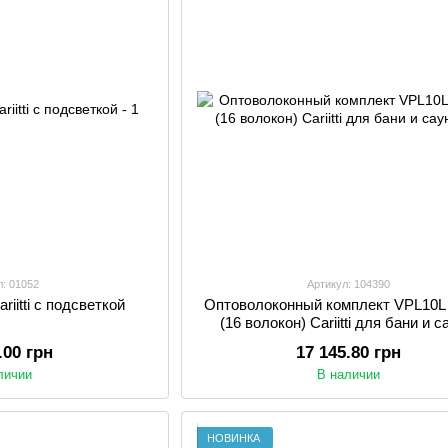
л: 01052
Артикул: 104390
riitti с подсветкой
Оптоволоконный комплект VPL10L 
(16 волокон) Cariitti для бани и 
.00 грн
17 145.80 грн
личии
В наличии
НОВИНКА