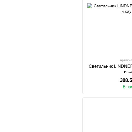
Артикул
Светильник LINDNER 
и с
388.
В на