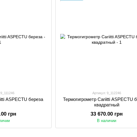
 9_111246
Артикул: 9_112246
iitti ASPECTU береза
Термогигрометр Cariitti ASPECTU б
квадратный
.00 грн
33 670.00 грн
личии
В наличии