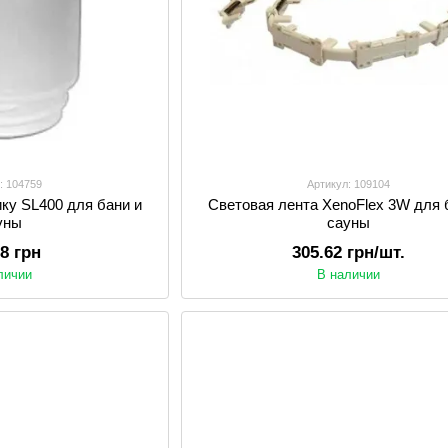
: 104759
Артикул: 109104
ку SL400 для бани и
Световая лента XenoFlex 3W для 
уны
сауны
58 грн
305.62 грн/шт.
личии
В наличии