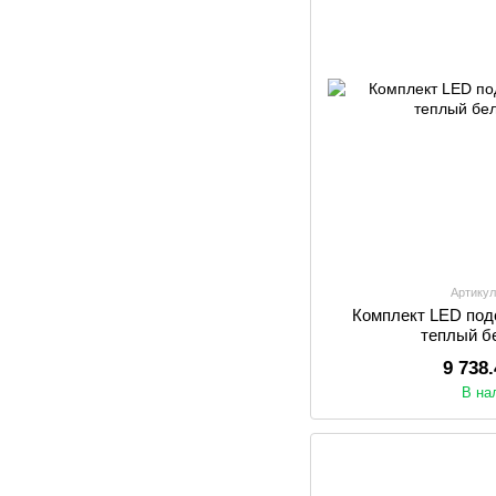
Артикул
Комплект LED подс
теплый б
9 738
В на