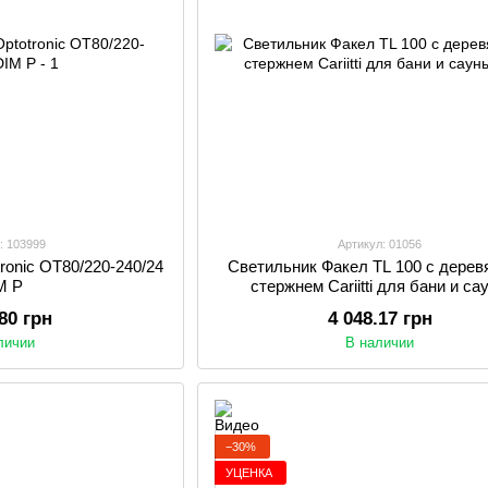
: 103999
Артикул: 01056
ronic OT80/220-240/24
Светильник Факел TL 100 с дере
M P
стержнем Cariitti для бани и са
.80 грн
4 048.17 грн
личии
В наличии
−30%
УЦЕНКА