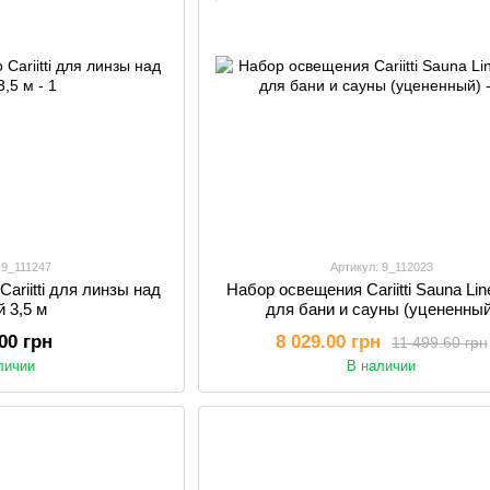
 9_111247
Артикул: 9_112023
ariitti для линзы над
Набор освещения Cariitti Sauna Li
й 3,5 м
для бани и сауны (уцененный
.00 грн
8 029.00 грн
11 499.60 грн
личии
В наличии