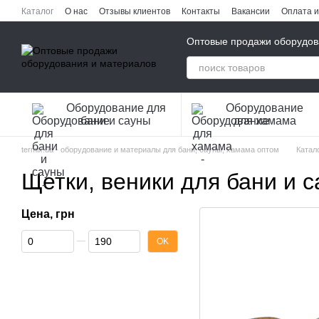
Перейти к основному контенту
Каталог
О нас
Отзывы клиентов
Контакты
Вакансии
Оплата и
Публичная оферта
Политика конфиденциальности
Оптовые продажи оборудов
Оборудование для
Оборудование
бани и сауны
для хамама
termix.ua - оборудование и материалы для бани, сауны, хамама оптом
Катал
Щетки, веники для бани и 
Цена, грн
От Цена, грн
До Цена, грн
OK