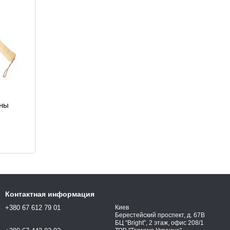
уны
Контактная информация
+380 67 612 79 01
Киев
Берестейский проспект, д. 67В
БЦ “Bright”, 2 этаж, офис 208/1