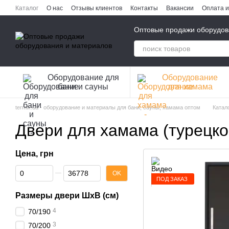
Перейти к основному контенту
Каталог
О нас
Отзывы клиентов
Контакты
Вакансии
Оплата и
Публичная оферта
Политика конфиденциальности
Оптовые продажи оборудов
Оборудование для
Оборудование
бани и сауны
для хамама
termix.ua - оборудование и материалы для бани, сауны, хамама оптом
Катал
Двери для хамама (турецко
Цена, грн
От Цена, грн
До Цена, грн
OK
ПОД ЗАКАЗ
Размеры двери ШхВ (см)
4
70/190
3
70/200