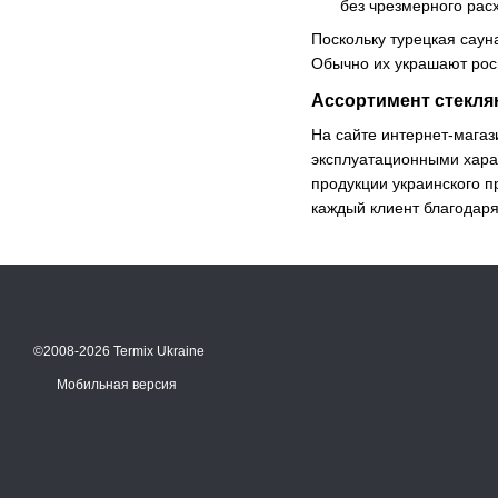
без чрезмерного рас
Поскольку турецкая саун
Обычно их украшают рос
Ассортимент стекля
На сайте интернет-мага
эксплуатационными харак
продукции украинского п
каждый клиент благодаря
©2008-2026 Termix Ukraine
Мобильная версия