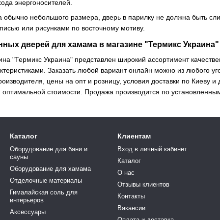
хода энергоносителей.
а обычно небольшого размера, дверь в парилку не должна быть сл
писью или рисунками по восточному мотиву.
нных дверей для хамама в магазине "Термикс Украина
зина "Термикс Украина" представлен широкий ассортимент качест
теристиками. Заказать любой вариант онлайн можно из любого уг
роизводителя, цены на опт и розницу, условия доставки по Киеву и
 оптимальной стоимости. Продажа производится по установленным
Каталог
Клиентам
Оборудование для бани и
Вход в личный кабинет
сауны
Каталог
Оборудование для хамама
О нас
Отделочные материалы
Отзывы клиентов
Гималайская соль для
Контакты
интерьеров
Вакансии
Аксессуары
Оплата и доставка