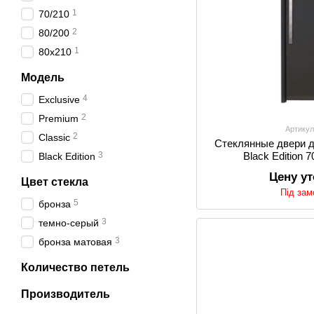
1
70/210
2
80/200
1
80x210
Модель
4
Exclusive
2
Premium
Артикул
2
Classic
Стеклянные двери
3
Black Edition 
Black Edition
Цену у
Цвет стекла
Під за
5
бронза
3
темно-серый
3
бронза матовая
Количество петель
Производитель