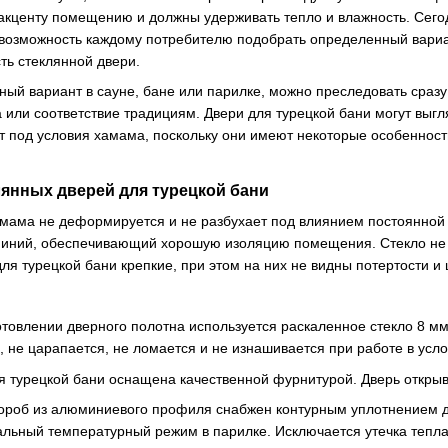
акценту помещению и должны удерживать тепло и влажность. Сего
 возможность каждому потребителю подобрать определенный вариа
ть стеклянной двери.
ый вариант в сауне, бане или парилке, можно преследовать сраз
 или соответствие традициям. Двери для турецкой бани могут вы
т под условия хамама, поскольку они имеют некоторые особеннос
янных дверей для турецкой бани
амама не деформируется и не разбухает под влиянием постоянной 
миний, обеспечивающий хорошую изоляцию помещения. Стекло не н
ля турецкой бани крепкие, при этом на них не видны потертости и
отовлении дверного полотна используется раскаленное стекло 8 мм.
я, не царапается, не ломается и не изнашивается при работе в ус
я турецкой бани оснащена качественной фурнитурой. Дверь открывае
ороб из алюминиевого профиля снабжен контурным уплотнением дл
льный температурный режим в парилке. Исключается утечка тепл