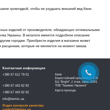
ишком громоздкой, чтобы не ухудшать внешний вид бани.
"
венных изделий от производителя, обладающих оптимальными
олка Украины. В каталоге имеется подробное описание
 другим городам. Приобрести изделия в магазине может
 расценкам, которые не меняются на момент заказа.
Контактная информация
+380 67 612 79 01
Киев
Берестейский проспект, д. 67В
БЦ “Bright”, 2 этаж, офис 208/1
+380 67 443 82 92
ТОВ "Термикс Украина"
Карта проезда
+380 67 443 82 92
info@termix.ua
Отдел контроля качества:
control@termix.ua