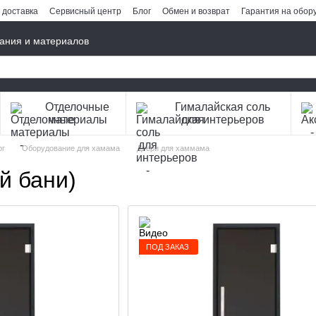
 доставка
Сервисный центр
Блог
Обмен и возврат
Гарантия на обор
ания и материалов
Отделочные
Гималайская соль
материалы
для интерьеров
ог
Оборудование для хамама
Двери для хаммама
й бани)
ПОД ЗАКАЗ