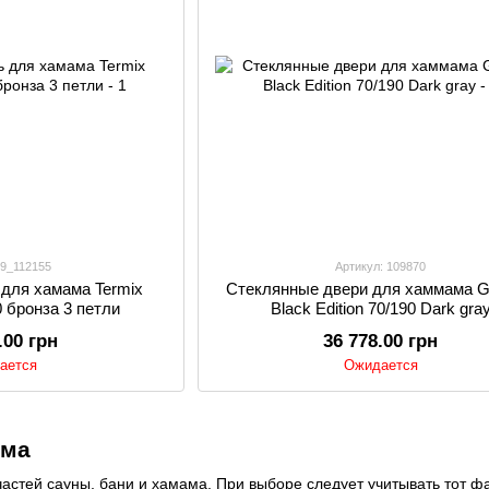
 9_112155
Артикул: 109870
 для хамама Termix
Стеклянные двери для хаммама
0 бронза 3 петли
Black Edition 70/190 Dark gra
.00 грн
36 778.00 грн
ается
Ожидается
ама
частей сауны, бани и хамама. При выборе следует учитывать тот фа