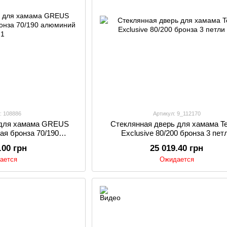
: 108886
Артикул: 9_112170
 для хамама GREUS
Стеклянная дверь для хамама T
ная бронза 70/190
Exclusive 80/200 бронза 3 пет
миний
.00 грн
25 019.40 грн
ается
Ожидается