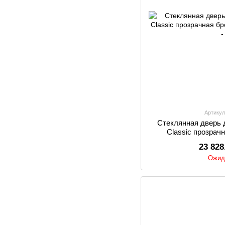
Артикул
Стеклянная дверь
Classic прозрач
алю
23 828
Ожид