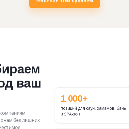
Решение этих проблем
бираем
од ваш
1 000+
позиций для саун, хамамов, бань
 компаниям
и SPA-зон
зонам без лишних
местимое