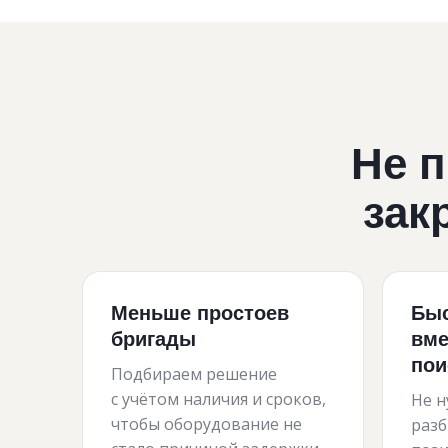
Не п
зак
Меньше простоев
Быс
бригады
вме
пои
Подбираем решение
с учётом наличия и сроков,
Не н
чтобы оборудование не
разб