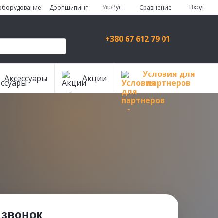
Укр
Рус
Вход
Сравнение
 оборудование
Дропшипинг
+380 67 612 79 01
Условия для
Аксессуары
Акции
партнеров
 звонок