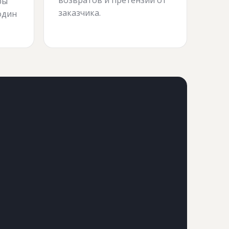
ры
заказчика.
один