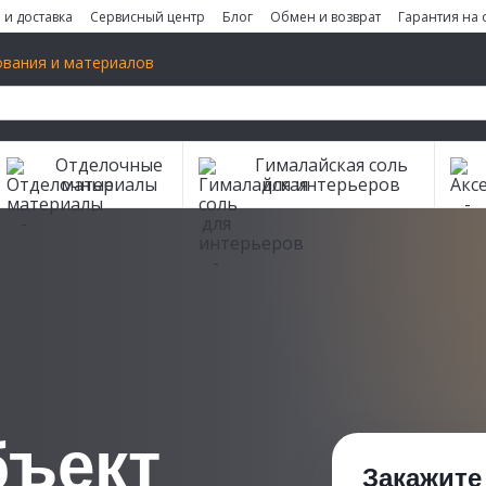
 и доставка
Сервисный центр
Блог
Обмен и возврат
Гарантия на
вания и материалов
Отделочные
Гималайская соль
материалы
для интерьеров
бъект
Закажите