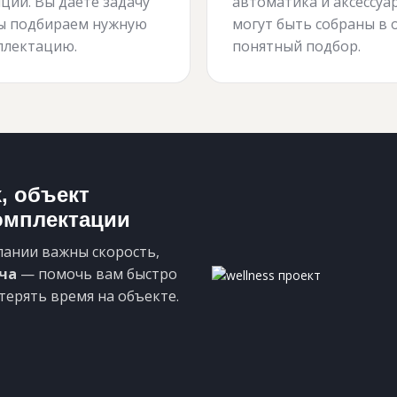
ций. Вы даёте задачу
автоматика и аксессуа
ы подбираем нужную
могут быть собраны в 
плектацию.
понятный подбор.
x, объект
комплектации
пании важны скорость,
ча
— помочь вам быстро
терять время на объекте.