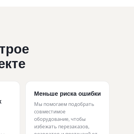
строе
екте
Меньше риска ошибки
х
Мы помогаем подобрать
совместимое
оборудование, чтобы
избежать перезаказов,
возвратов и претензий от