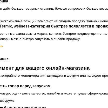
фика
ия даёт больше товарных страниц, больше запросов и больше возм
 эксклюзивные позиции помогают не сводить продажи только к цено
Termix, wellness-категория быстрее появляется в прод
ернет-магазина важны маржа, контент, быстрое подтверждение нал
товары можно быстро запускать в онлайн-продажу.
во
тация
имент для вашего онлайн-магазина
тегорийного менеджера или закупщика в шоурум или на видео-пре
ять товар перед запуском
живую, оцениваете качество, линейки и можете лучше сформироват
ля быстрого знакомства