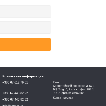
Контактная информация
+380 67 612 79 01
Киев
Берестейский проспект, д. 67В
БЦ “Bright”, 2 этаж, офис 208/1
+380 67 443 82 92
ТОВ "Термикс Украина"
Карта проезда
+380 67 443 82 92
info@termix.ua