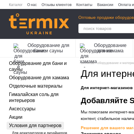
Перейти к основному контенту
Каталог
О нас
Отзывы клиентов
Контакты
Вакансии
Оплата и
Публичная оферта
Политика конфиденциальности
Оптовые продажи оборудов
Оборудование для
Оборудование
бани и сауны
для хамама
Оборудование для бани и
termix.ua - оборудование и матер
сауны
Для интерн
Оборудование для хамама
Отделочные материалы
Для интернет-магазинов
Гималайская соль для
Добавляйте S
интерьеров
Аксессуары
Мы помогаем интернет-маг
Акции
контент, стабильное налич
Условия для партнеров
Решение для вашего маг
Для архитекторов и дизайнеров