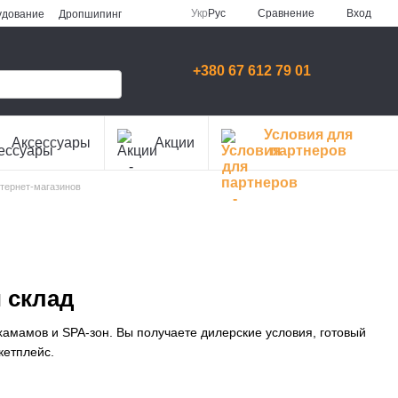
Сравнение
Укр
Рус
Вход
удование
Дропшипинг
+380 67 612 79 01
Условия для
Аксессуары
Акции
партнеров
нтернет-магазинов
и склад
хамамов и SPA-зон. Вы получаете дилерские условия, готовый
кетплейс.