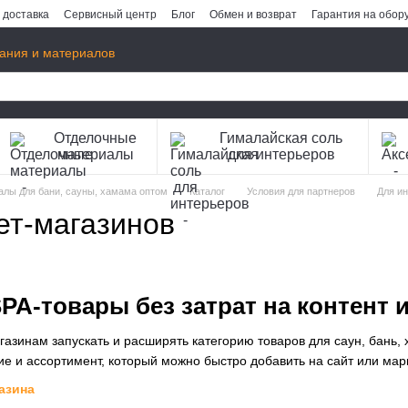
 доставка
Сервисный центр
Блог
Обмен и возврат
Гарантия на обор
ания и материалов
Отделочные
Гималайская соль
материалы
для интерьеров
иалы для бани, сауны, хамама оптом
Каталог
Условия для партнеров
Для и
ет-магазинов
PA-товары без затрат на контент 
азинам запускать и расширять категорию товаров для саун, бань, 
ие и ассортимент, который можно быстро добавить на сайт или мар
азина