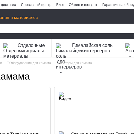
 доставка
Сервисный центр
Блог
Обмен и возврат
Гарантия на обор
ания и материалов
Отделочные
Гималайская соль
материалы
для интерьеров
ог
Оборудование для хамама
Дозаторы для хамама
хамама