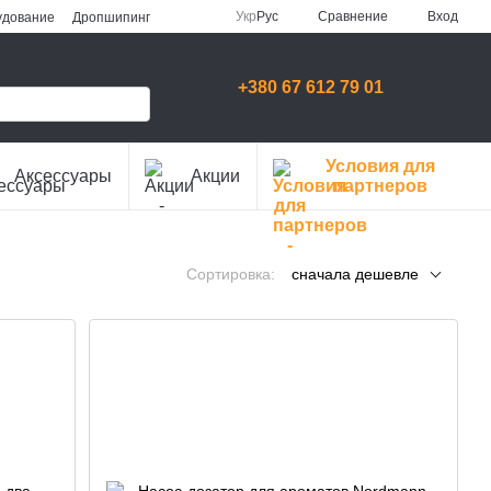
Сравнение
Укр
Рус
Вход
удование
Дропшипинг
+380 67 612 79 01
Условия для
Аксессуары
Акции
партнеров
Сортировка:
сначала дешевле