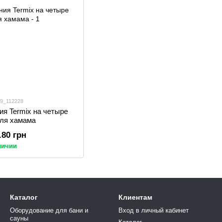
 9_112228
ия Termix на четыре
для хамама
.80 грн
личии
Каталог
Клиентам
Оборудование для бани и
Вход в личный кабинет
сауны