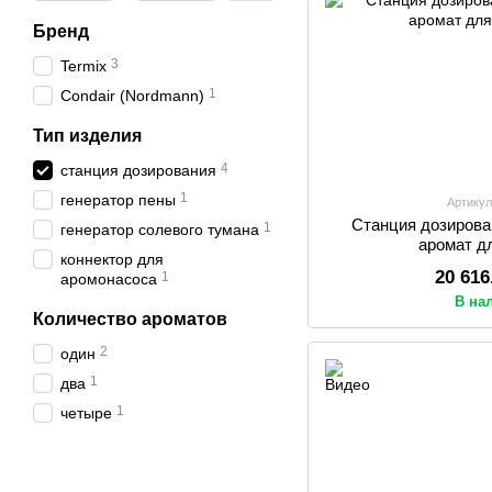
Бренд
3
Termix
1
Condair (Nordmann)
Тип изделия
4
станция дозирования
1
генератор пены
Артикул
Станция дозирова
1
генератор солевого тумана
аромат д
коннектор для
20 616
1
аромонасоса
В на
Количество ароматов
2
один
1
два
1
четыре