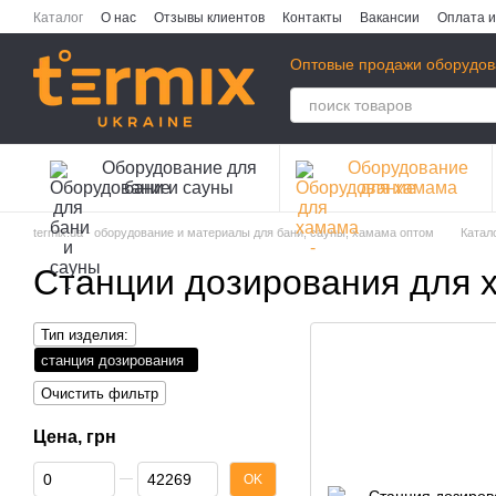
Перейти к основному контенту
Каталог
О нас
Отзывы клиентов
Контакты
Вакансии
Оплата и
Публичная оферта
Политика конфиденциальности
Оптовые продажи оборудов
Оборудование для
Оборудование
бани и сауны
для хамама
termix.ua - оборудование и материалы для бани, сауны, хамама оптом
Катал
Станции дозирования для 
Тип изделия:
станция дозирования
Очистить фильтр
Цена, грн
От Цена, грн
До Цена, грн
OK