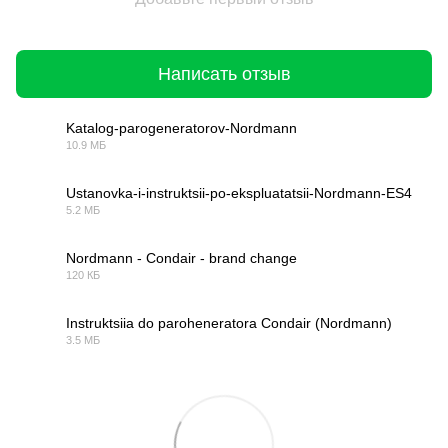
Написать отзыв
Katalog-parogeneratorov-Nordmann
10.9 МБ
PDF
Ustanovka-i-instruktsii-po-ekspluatatsii-Nordmann-ES4
5.2 МБ
PDF
Nordmann - Condair - brand change
120 КБ
PDF
Instruktsiia do paroheneratora Condair (Nordmann)
3.5 МБ
PDF