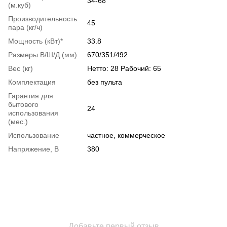
34-68
(м.куб)
Производительность
45
пара (кг/ч)
Мощность (кВт)*
33.8
Размеры В/Ш/Д (мм)
670/351/492
Вес (кг)
Нетто: 28 Рабочий: 65
Комплектация
без пульта
Гарантия для
бытового
24
использования
(мес.)
Использование
частное, коммерческое
Напряжение, В
380
Добавьте первый отзыв