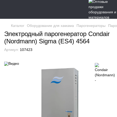
Каталог
Оборудование для хамама
Парогенераторы
Паро
Электродный парогенератор Condair
(Nordmann) Sigma (ES4) 4564
Артикул:
107423