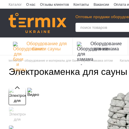
Перейти к основному контенту
Каталог
О нас
Отзывы клиентов
Контакты
Вакансии
Оплата и
Публичная оферта
Политика конфиденциальности
Оптовые продажи оборудов
Оборудование для
Оборудование
бани и сауны
для хамама
termix.ua - оборудование и материалы для бани, сауны, хамама оптом
Катал
Электрокаменка для сауны