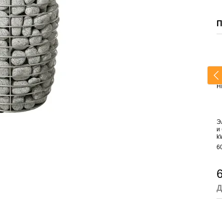
П
Э
и
k
6
6
Д