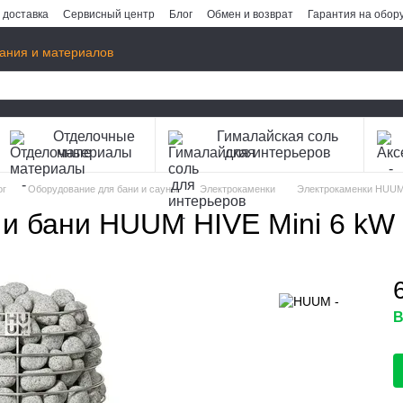
 доставка
Сервисный центр
Блог
Обмен и возврат
Гарантия на обор
ания и материалов
Отделочные
Гималайская соль
материалы
для интерьеров
ог
Оборудование для бани и сауны
Электрокаменки
Электрокаменки HUU
 и бани HUUM HIVE Mini 6 kW
В