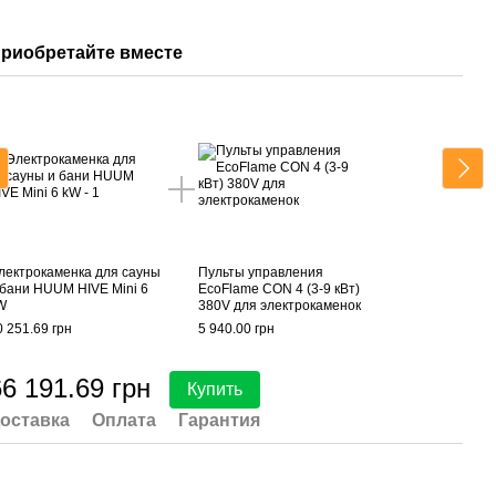
риобретайте вместе
При
лектрокаменка для сауны
Пульты управления
Элек
 бани HUUM HIVE Mini 6
EcoFlame CON 4 (3-9 кВт)
и ба
W
380V для электрокаменок
kW
0 251.69 грн
5 940.00 грн
60 25
6 191.69 грн
11
Купить
оставка
Оплата
Гарантия