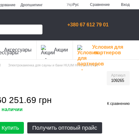
Сравнение
Укр
Рус
Вход
удование
Дропшипинг
+380 67 612 79 01
Условия для
Аксессуары
Акции
партнеров
M
Электрокаменка для сауны и бани HUUM HIVE Mini 6 kW
Артикул
109265
60 251.69 грн
К сравнению
 наличии
Купить
Получить оптовый прайс