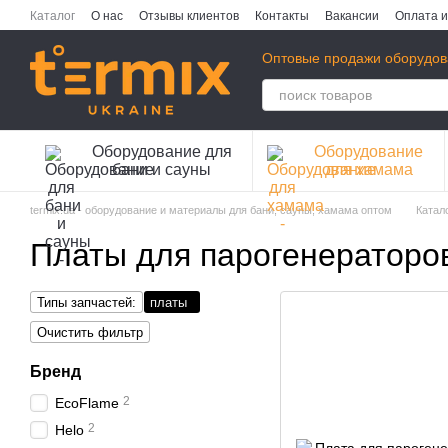
Перейти к основному контенту
Каталог
О нас
Отзывы клиентов
Контакты
Вакансии
Оплата и
Публичная оферта
Политика конфиденциальности
Оптовые продажи оборудов
Оборудование для
Оборудование
бани и сауны
для хамама
termix.ua - оборудование и материалы для бани, сауны, хамама оптом
Катал
Платы для парогенераторо
Типы запчастей:
платы
Очистить фильтр
Бренд
2
EcoFlame
2
Helo