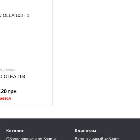
 9_110940
O OLEA 103
.20 грн
ается
Каталог
Клиентам
Оборудование для бани и
Вход в личный кабинет