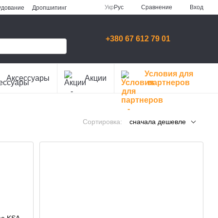
Сравнение
Укр
Рус
Вход
удование
Дропшипинг
+380 67 612 79 01
Условия для
Аксессуары
Акции
партнеров
Сортировка:
сначала дешевле