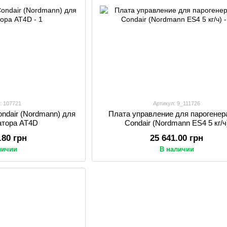
: 107721
Артикул: 9_111726
ndair (Nordmann) для
Плата управление для парогенер
атора AT4D
Condair (Nordmann ES4 5 кг/ч
.80 грн
25 641.00 грн
личии
В наличии