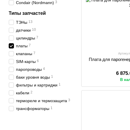
3
Condair (Nordmann)
Типы запчастей
13
ТЭНы
10
датчики
7
цилиндры
7
платы
7
клапаны
Артикул
Плата для парогене
6
SIM-карты
4
паропроводы
6 875
1
баки уровня воды
В на
1
фильтры и картриджи
2
кабели
3
термореле и термозащита
1
трансформаторы