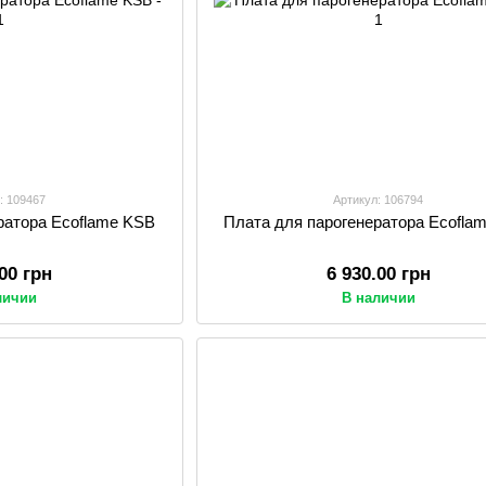
: 109467
Артикул: 106794
ратора Ecoflame KSВ
Плата для парогенератора Ecofla
.00 грн
6 930.00 грн
личии
В наличии