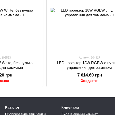
: 105593
Артикул: 104917
 White, без пульта
LED проектор 18W RGBW с пул
 для хаммама
управления для хаммама
.20 грн
7 614.60 грн
ается
Ожидается
Каталог
Клиентам
Оборудование для бани и
Вход в личный кабинет