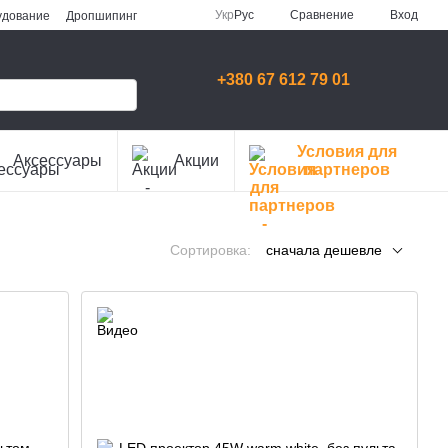
Сравнение
Укр
Рус
Вход
удование
Дропшипинг
+380 67 612 79 01
Условия для
Аксессуары
Акции
партнеров
Сортировка:
сначала дешевле