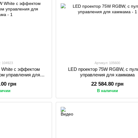
: 104923
Артикул: 105600
 White c эффектом
LED проектор 75W RGBW, с пул
том управления для
управления для хаммама
мама
.00 грн
22 584.80 грн
личии
В наличии