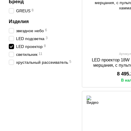
Бренд
8
GREUS
Изделия
6
звездное небо
3
LED подсветка
8
LED проектор
11
светильник
Артикул
LED проектор 18
5
хрустальный рассеиватель
мерцания, с пуль
хам
8 495
В на