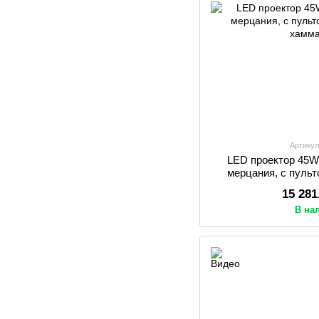
Артикул
LED проектор 45W
мерцания, с пуль
хам
15 281
В на