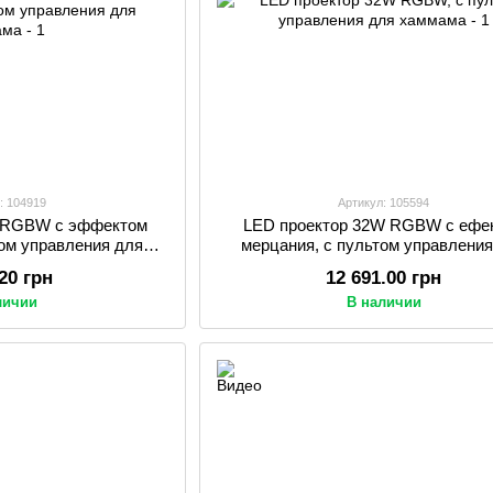
: 104919
Артикул: 105594
W RGBW c эффектом
LED проектор 32W RGBW с ефе
том управления для
мерцания, с пультом управлени
мама
хаммама
.20 грн
12 691.00 грн
личии
В наличии