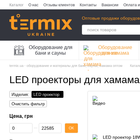
Перейти к основному контенту
Каталог
О нас
Отзывы клиентов
Контакты
Вакансии
Оплата и
Публичная оферта
Политика конфиденциальности
Оптовые продажи оборудов
Оборудование для
Оборудование
бани и сауны
для хамама
termix.ua - оборудование и материалы для бани, сауны, хамама оптом
Катал
LED проекторы для хамама
Изделия:
LED проектор
Очистить фильтр
Цена, грн
От Цена, грн
До Цена, грн
OK