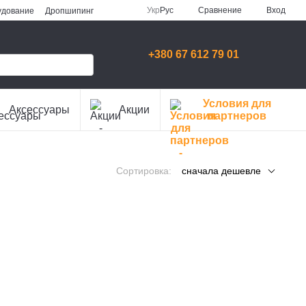
Сравнение
Укр
Рус
Вход
удование
Дропшипинг
+380 67 612 79 01
Условия для
Аксессуары
Акции
партнеров
Сортировка:
сначала дешевле