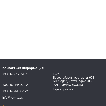
Контактная информация
+380 67 612 79 01
Киев
Берестейский проспект, д. 67В
БЦ “Bright”, 2 этаж, офис 208/1
+380 67 443 82 92
ТОВ "Термикс Украина"
Карта проезда
+380 67 443 82 92
info@termix.ua