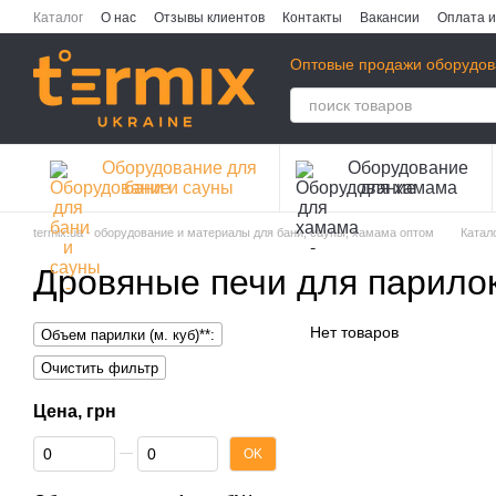
Перейти к основному контенту
Каталог
О нас
Отзывы клиентов
Контакты
Вакансии
Оплата и
Публичная оферта
Политика конфиденциальности
Оптовые продажи оборудов
Оборудование для
Оборудование
бани и сауны
для хамама
termix.ua - оборудование и материалы для бани, сауны, хамама оптом
Катал
Дровяные печи для парилок
Нет товаров
Объем парилки (м. куб)**:
Очистить фильтр
Цена, грн
От Цена, грн
До Цена, грн
OK