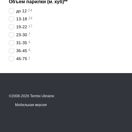
Объем парилки (м. куб)**
24
до 12
24
13-18
17
19-22
7
23-30
4
31-35
4
36-45
1
46-75
©2008-2026 Termix Ukraine
Мобильная версия