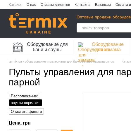
Перейти к основному контенту
Каталог
О нас
Отзывы клиентов
Контакты
Вакансии
Оплата и
Публичная оферта
Политика конфиденциальности
Оптовые продажи оборудов
Оборудование для
Оборудование
бани и сауны
для хамама
termix.ua - оборудование и материалы для бани, сауны, хамама оптом
Катал
Пульты управления для па
парной
Расположение:
внутри парилки
Очистить фильтр
Цена, грн