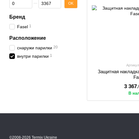
От Цена, грн
До Цена, грн
OK
Бренд
1
Fasel
Расположение
20
снаружи парилки
1
внутри парилки
Артикул
Защитная накладк
Fa
3 367
В на
©2008-2026 Termix Ukraine