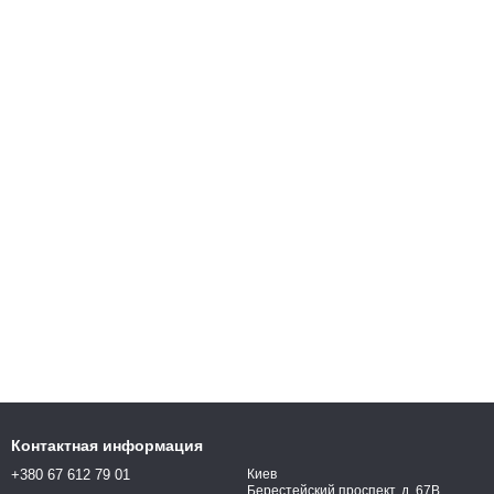
Контактная информация
+380 67 612 79 01
Киев
Берестейский проспект, д. 67В