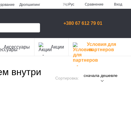
Сравнение
Укр
Рус
Вход
удование
Дропшипинг
+380 67 612 79 01
Условия для
Аксессуары
Акции
партнеров
ем внутри
сначала дешевле
Сортировка: