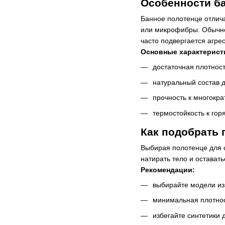
Особенности б
Банное полотенце отлича
или микрофибры. Обычно 
часто подвергается агре
Основные характерист
достаточная плотнос
натуральный состав 
прочность к многокра
термостойкость к гор
Как подобрать 
Выбирая полотенце для с
натирать тело и остават
Рекомендации:
выбирайте модели из
минимальная плотнос
избегайте синтетики 