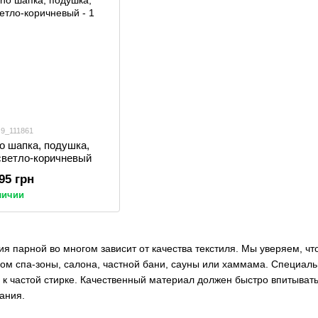
 9_111861
o шапка, подушка,
 светло-коричневый
.95 грн
личии
 парной во многом зависит от качества текстиля. Мы уверяем, чт
вом спа-зоны, салона, частной бани, сауны или хаммама. Специал
к частой стирке. Качественный материал должен быстро впитывать 
ания.