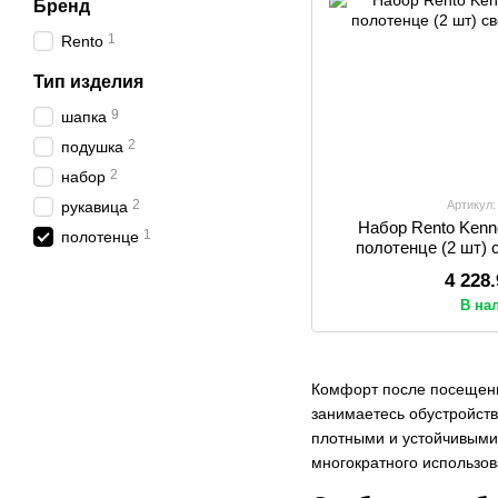
Бренд
1
Rento
Тип изделия
9
шапка
2
подушка
2
набор
2
рукавица
Артикул:
Набор Rento Kenn
1
полотенце
полотенце (2 шт)
4 228
В на
Комфорт после посещения
занимаетесь обустройст
плотными и устойчивыми 
многократного использов