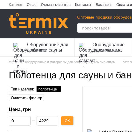
Перейти к основному контенту
Каталог
О нас
Отзывы клиентов
Контакты
Вакансии
Оплата и
Публичная оферта
Политика конфиденциальности
Оптовые продажи оборудов
Оборудование для
Оборудование
бани и сауны
для хамама
termix.ua - оборудование и материалы для бани, сауны, хамама оптом
Катал
Полотенца для сауны и бан
Тип изделия:
полотенце
Очистить фильтр
Цена, грн
От Цена, грн
До Цена, грн
OK