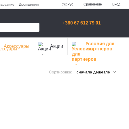
Сравнение
Укр
Рус
Вход
удование
Дропшипинг
+380 67 612 79 01
Условия для
Аксессуары
Акции
партнеров
Сортировка:
сначала дешевле