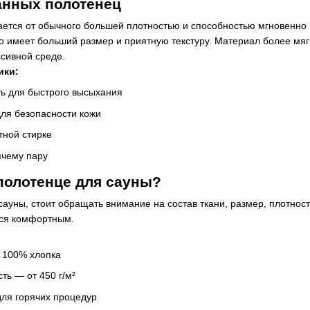
анных полотенец
ется от обычного большей плотностью и способностью мгновенно в
имеет больший размер и приятную текстуру. Материал более мягк
ссивной среде.
ики:
ть для быстрого высыхания
для безопасности кожи
тной стирке
ячему пару
полотенце для сауны?
ауны, стоит обращать внимание на состав ткани, размер, плотност
ься комфортным.
 100% хлопка
ть — от 450 г/м²
для горячих процедур