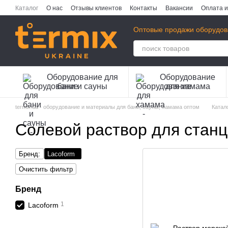
Перейти к основному контенту
Каталог
О нас
Отзывы клиентов
Контакты
Вакансии
Оплата и
Публичная оферта
Политика конфиденциальности
Оптовые продажи оборудов
Оборудование для
Оборудование
бани и сауны
для хамама
termix.ua - оборудование и материалы для бани, сауны, хамама оптом
Катал
Солевой раствор для станц
Бренд:
Lacoform
Очистить фильтр
Бренд
1
Lacoform