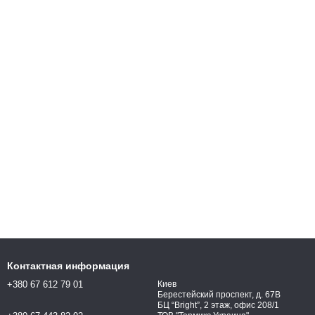
Контактная информация
+380 67 612 79 01
Киев
Берестейский проспект, д. 67В
БЦ “Bright”, 2 этаж, офис 208/1