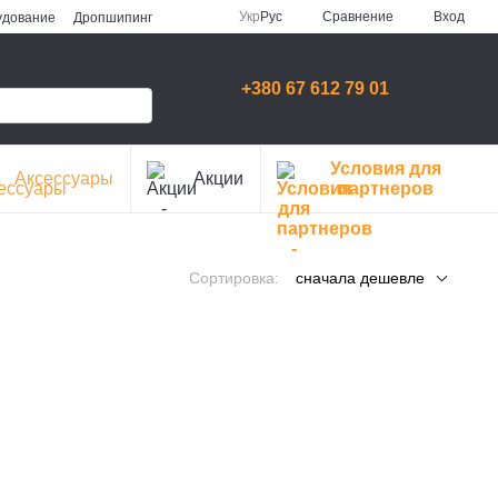
Сравнение
Укр
Рус
Вход
удование
Дропшипинг
+380 67 612 79 01
Условия для
Аксессуары
Акции
партнеров
Сортировка:
сначала дешевле