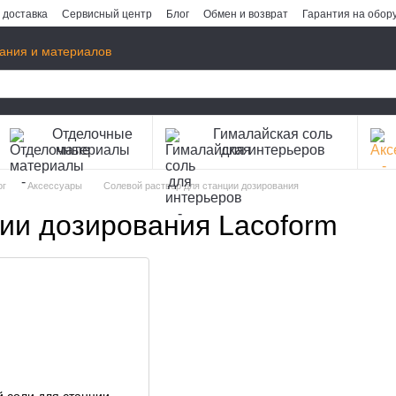
 доставка
Сервисный центр
Блог
Обмен и возврат
Гарантия на обор
ания и материалов
Отделочные
Гималайская соль
материалы
для интерьеров
ог
Аксессуары
Солевой раствор для станции дозирования
ии дозирования Lacoform