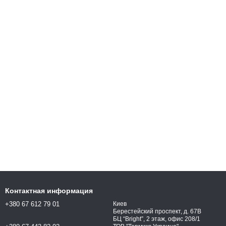
Контактная информация
+380 67 612 79 01
Киев
Берестейский проспект, д. 67В
БЦ “Bright”, 2 этаж, офис 208/1