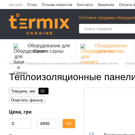
Перейти к основному контенту
Каталог
О нас
Отзывы клиентов
Контакты
Вакансии
Оплата и
Публичная оферта
Политика конфиденциальности
Оптовые продажи оборудов
Оборудование для
Оборудование
бани и сауны
для хамама
termix.ua - оборудование и материалы для бани, сауны, хамама оптом
Катал
Теплоизоляционные панели
Товщина, мм:
50
Очистить фильтр
Цена, грн
От Цена, грн
До Цена, грн
OK