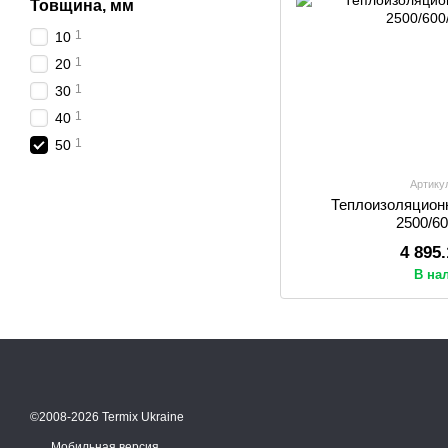
Товщина, мм
1
10
1
20
1
30
1
40
1
50
Артику
Теплоизоляцион
2500/6
4 895
В на
©2008-2026 Termix Ukraine
Мобильная версия