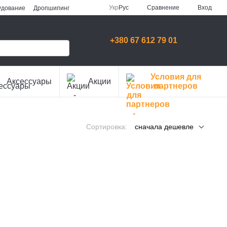
Сравнение
Укр
Рус
Вход
удование
Дропшипинг
+380 67 612 79 01
Условия для
Аксессуары
Акции
партнеров
Сортировка:
сначала дешевле