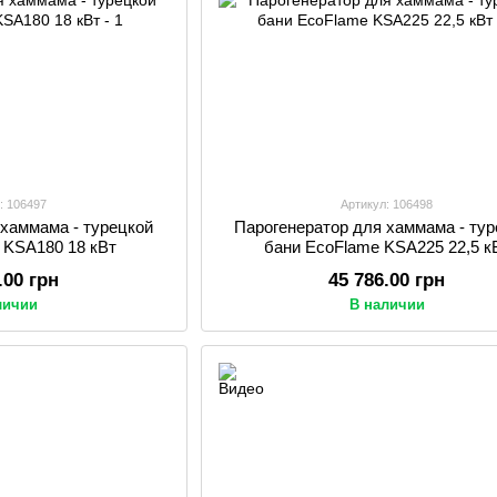
: 106497
Артикул: 106498
 хаммама - турецкой
Парогенератор для хаммама - ту
 KSA180 18 кВт
бани EcoFlame KSA225 22,5 к
.00 грн
45 786.00 грн
личии
В наличии