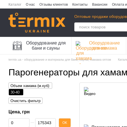
Перейти к основному контенту
Каталог
О нас
Отзывы клиентов
Контакты
Вакансии
Оплата и
Публичная оферта
Политика конфиденциальности
Оптовые продажи оборудов
Оборудование для
Оборудование
бани и сауны
для хамама
termix.ua - оборудование и материалы для бани, сауны, хамама оптом
Катал
Парогенераторы для хамам
Объем хамама (м.куб):
30-40
Очистить фильтр
Цена, грн
От Цена, грн
До Цена, грн
OK