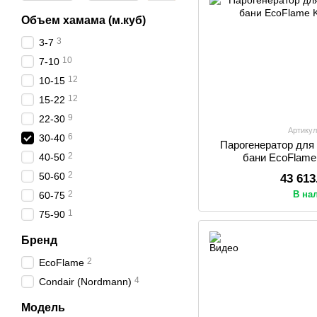
Объем хамама (м.куб)
3
3-7
10
7-10
12
10-15
12
15-22
9
22-30
Артикул
6
30-40
Парогенератор для
2
40-50
бани EcoFlame
2
50-60
43 613
2
В на
60-75
1
75-90
Бренд
2
EcoFlame
4
Condair (Nordmann)
Модель