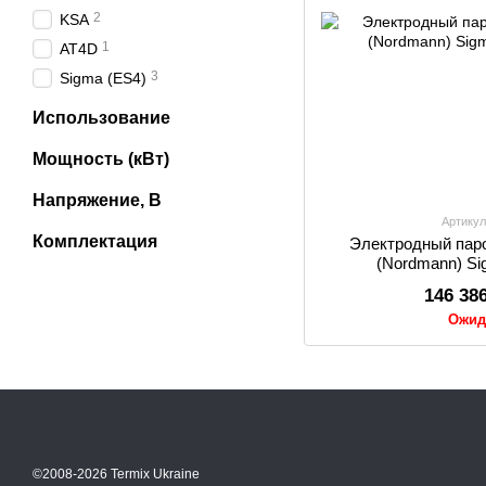
2
KSA
1
AT4D
3
Sigma (ES4)
Использование
Мощность (кВт)
Напряжение, В
Артикул
Комплектация
Электродный паро
(Nordmann) Si
146 38
Ожид
©2008-2026 Termix Ukraine