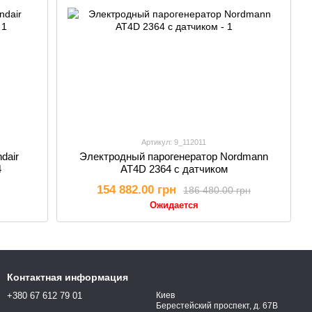
Артикул: 9_112011
dair
Электродный парогенератор Nordmann
4
AT4D 2364 с датчиком
154 882.00 грн
186 480.00 грн
Ожидается
Контактная информация
+380 67 612 79 01
Киев
Берестейский проспект, д. 67В