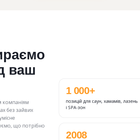
ираємо
д ваш
1 000+
позицій для саун, хамамів, лазень
м компаніям
і SPA-зон
нах без зайвих
умісне
уємо, що потрібно
2008