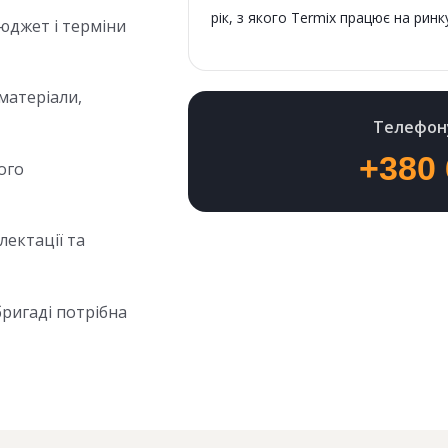
рік, з якого Termix працює на ринк
юджет і терміни
матеріали,
Телефону
+380 
ого
лектації та
ригаді потрібна