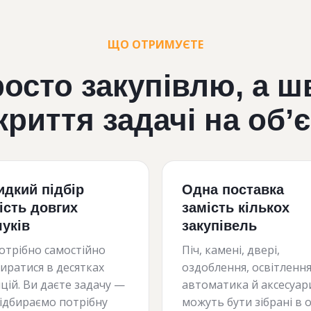
ЩО ОТРИМУЄТЕ
росто закупівлю, а ш
криття задачі на об’є
дкий підбір
Одна поставка
ість довгих
замість кількох
уків
закупівель
отрібно самостійно
Піч, камені, двері,
иратися в десятках
оздоблення, освітлення
цій. Ви даєте задачу —
автоматика й аксесуар
ідбираємо потрібну
можуть бути зібрані в 