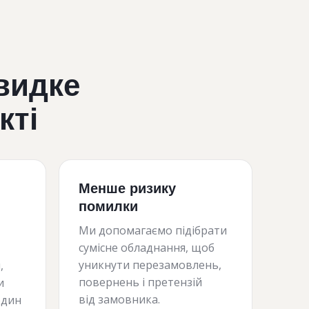
видке
кті
Менше ризику
помилки
Ми допомагаємо підібрати
сумісне обладнання, щоб
уникнути перезамовлень,
,
повернень і претензій
и
від замовника.
один