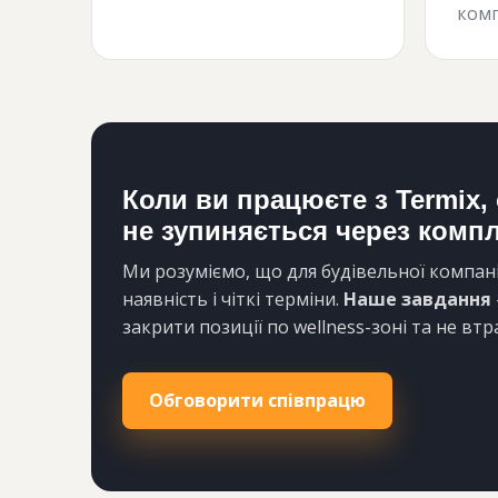
комп
Коли ви працюєте з Termix, 
не зупиняється через комп
Ми розуміємо, що для будівельної компані
наявність і чіткі терміни.
Наше завдання
закрити позиції по wellness-зоні та не втра
Обговорити співпрацю