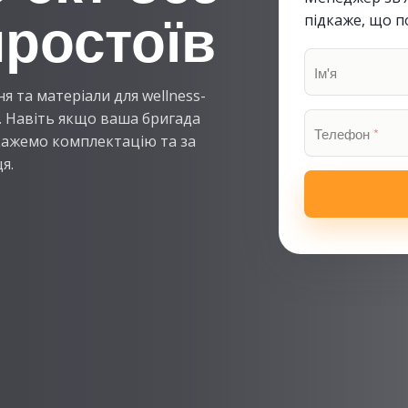
підкаже, що п
простоїв
Ім'я
 та матеріали для wellness-
т. Навіть якщо ваша бригада
Телефон
*
кажемо комплектацію та за
я.