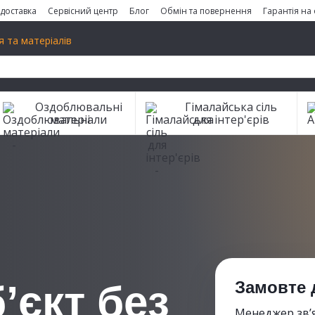
 доставка
Сервісний центр
Блог
Обмін та повернення
Гарантія на
 та матеріалів
Оздоблювальні
Гімалайська сіль
матеріали
для інтер'єрів
Замовте 
’єкт без
Менеджер зв’я