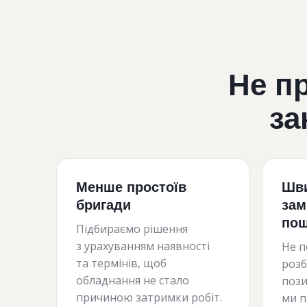
Не п
за
Менше простоїв
Шви
бригади
зам
пош
Підбираємо рішення
з урахуванням наявності
Не п
та термінів, щоб
розб
обладнання не стало
пози
причиною затримки робіт.
ми п