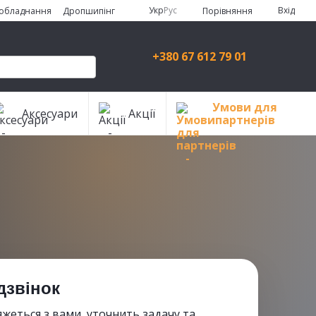
Укр
Рус
Вхід
Порівняння
 обладнання
Дропшипінг
+380 67 612 79 01
Умови для
Аксесуари
Акції
партнерів
дзвінок
жеться з вами, уточнить задачу та