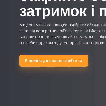
затримок і 
Ми допомагаємо швидко підібрати обладнання
зони під конкретний об’єкт, терміни і бюдже
вперше працює з сауною або хамамом — під
потреби порекомендуємо профільного фахівц
Рішення для вашого об’єкта