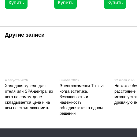
Купить
Купить
Купить
Другие записи
4 августа 2026
8 июля 2026
22 июля 2025
Холодная купель для
Электрокаменки Tulikivi:
На какое бе
отеля или SPA-центра: из
когда эстетика,
расстояние 
чего на самом деле
безопасность и
можно уста
складывается цена и на
надежность
дровяную п
чем не стоит экономить
объединяются в одном
решении