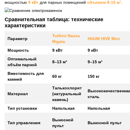
мощностью
9 кВт
для парных помещений
объемом 8-15 м³
.
Сравнительная таблица: технические
характеристики
Tulikivi Naava
Параметр
HUUM HIVE Mini
Rigata
Мощность
9 кВт
9 кВт
Оптимальный
8–13 м³
9–15 м³
объём парной
Вместимость для
60 кг
150 кг
камней
Талькохлорит
Высококачественна
Материал
(натуральный
сталь
камень)
Тип установки
Напольная
Напольная
Выносной
Тип управления
Выносной пульт
пульт