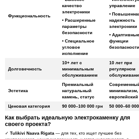
качество
управление
электроники
• Повышенна
Функциональность
• Расширенные
надежность
параметры
электроники
безопасности
• Адаптивны
• Специальное
функции
угловое
безопасност
исполнение
10+ лет с
10 лет при
Долговечность
минимальным
регулярном
обслуживанием
обслуживан
Премиальный
Современны
Эстетика
натуральный
минимализм,
камень, статус
европейский
Ценовая категория
90 000–100 000 грн
50 000–60 000
Как выбрать идеальную электрокаменку для
своего проекта?
✓
Tulikivi Naava Rigata
— для тех, кто ищет лучшее без