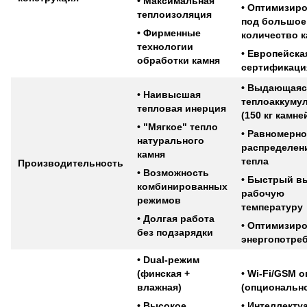
• Максимальная
• Оптимизир
теплоизоляция
под большое
• Фирменные
количество 
технологии
• Европейска
обработки камня
сертификаци
• Выдающаяс
• Наивысшая
теплоаккуму
тепловая инерция
(150 кг камне
• "Мягкое" тепло
• Равномерно
натурального
распределен
камня
тепла
Производительность
• Возможность
• Быстрый в
комбинированных
рабочую
режимов
температуру
• Долгая работа
• Оптимизир
без подзарядки
энергопотре
• Dual-режим
(финская +
• Wi-Fi/GSM 
влажная)
(опциональн
• Высокое
• Интеллекту