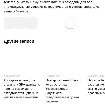
телефону, указанному в контактах. Мы создадим для вас
индивидуальные условия сотрудничества с учетом специфики
вашего бизнеса.
Другие записи
4 августа 2026
8 июля 2026
22 июля 2025
Холодная купель для
Электрокаменки Tulikivi:
На какое бе
отеля или SPA-центра: из
когда эстетика,
расстояние 
чего на самом деле
безопасность и
можно уста
складывается цена и на
надежность
дровяную п
чем не стоит экономить
объединяются в одном
решении