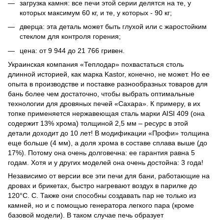
загрузка камня: все печи этой серии делятся на те, у
которых максимум 60 кг, и те, у которых - 90 кг;
дверца: эта деталь может быть глухой или с жаростойким
стеклом для контроля горения;
цена: от 9 944 до 21 766 гривен.
Украинская компания «Теплодар» похвастаться столь
длинной историей, как марка Kastor, конечно, не может. Но ее
опыта в производстве и поставке разнообразных товаров для
бань более чем достаточно, чтобы выбрать оптимальные
технологии для дровяных печей «Сахара». К примеру, в их
топке применяется нержавеющая сталь марки AISI 409 (она
содержит 13% хрома) толщиной 2,5 мм – ресурс в этой
детали доходит до 10 лет! В модификации «Профи» толщина
еще больше (4 мм), а доля хрома в составе сплава выше (до
17%). Потому она очень долговечна: ее гарантия равна 5
годам. Хотя и у других моделей она очень достойна: 3 года!
Независимо от версии все эти печи для бани, работающие на
дровах и брикетах, быстро нагревают воздух в парилке до
120°С. C. Также они способны создавать пар не только из
камней, но и с помощью генератора легкого пара (кроме
базовой модели). В таком случае печь образует