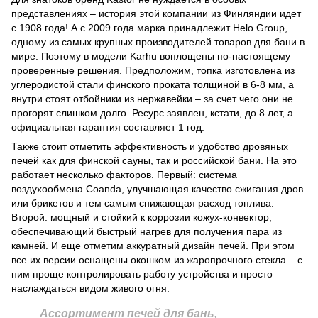
представлениях – история этой компании из Финляндии идет
с 1908 года! А с 2009 года марка принадлежит Helo Group,
одному из самых крупных производителей товаров для бани в
мире. Поэтому в модели Karhu воплощены по-настоящему
проверенные решения. Предположим, топка изготовлена из
углеродистой стали финского проката толщиной в 6-8 мм, а
внутри стоят отбойники из нержавейки – за счет чего они не
прогорят слишком долго. Ресурс заявлен, кстати, до 8 лет, а
официальная гарантия составляет 1 год.
Также стоит отметить эффективность и удобство дровяных
печей как для финской сауны, так и российской бани. На это
работает несколько факторов. Первый: система
воздухообмена Coanda, улучшающая качество сжигания дров
или брикетов и тем самым снижающая расход топлива.
Второй: мощный и стойкий к коррозии кожух-конвектор,
обеспечивающий быстрый нагрев для получения пара из
камней. И еще отметим аккуратный дизайн печей. При этом
все их версии оснащены окошком из жаропрочного стекла – с
ним проще контролировать работу устройства и просто
наслаждаться видом живого огня.
Ассортимент печей для бань,