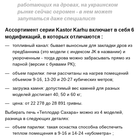
работающих на дровах, на украинском
рынке сейчас огромен - в нем может
запутаться даже специалист
Ассортимент серии Kastor Karhu включает в себя 6
модификаций, в которых отличаются :
топливный канал: бывает выносным для закладки дров из
предбанника (это модели с индексом JK в названии) и
укороченным - тогда дрова можно забрасывать прямо из
парной (версии с буквами PK);
объем парилки: печи рассчитаны на нагрев помещений
объемом 9-16, 13-20 и 20-27 кубических метров;
загрузка камня: допустимый вес камней для разных
моделей достигает 40, 50 и 60 кг;
цена: от 22 278 до 28 891 гривны.
Выбирать печь «Теплодар Сахара» можно из 4 моделей,
разница в следующих деталях:
объем парилки: такая оснастка способна обеспечить
теплом помещения в 9-16 и 14-24 «кубометра» ;