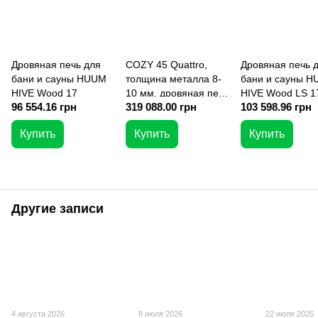
Дровяная печь для
COZY 45 Quattro,
Дровяная печь 
бани и сауны HUUM
толщина металла 8-
бани и сауны 
HIVE Wood 17
10 мм, дровяная печь
HIVE Wood LS 1
96 554.16 грн
319 088.00 грн
103 598.96 грн
для бани и сауны до
выносная топка
45 м. куб
Купить
Купить
Купить
Другие записи
4 августа 2026
8 июля 2026
22 июля 2025