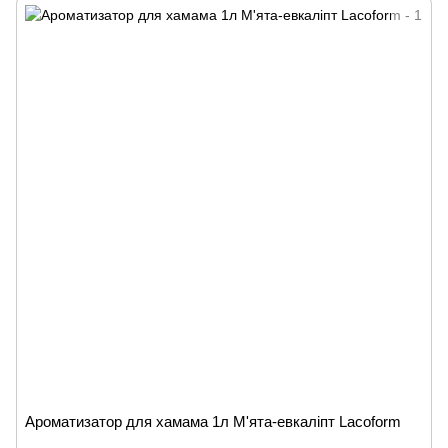
Ароматизатор для хамама 1л М'ята-евкаліпт Lacoform