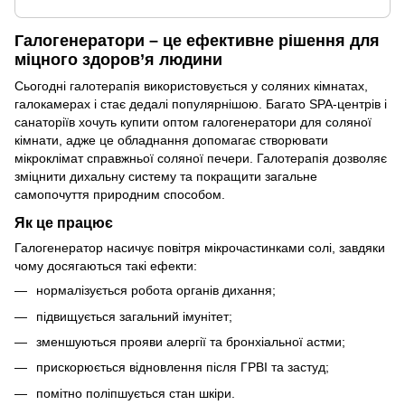
Галогенератори – це ефективне рішення для
міцного здоров’я людини
Сьогодні галотерапія використовується у соляних кімнатах,
галокамерах і стає дедалі популярнішою. Багато SPA-центрів і
санаторіїв хочуть купити оптом галогенератори для соляної
кімнати, адже це обладнання допомагає створювати
мікроклімат справжньої соляної печери. Галотерапія дозволяє
зміцнити дихальну систему та покращити загальне
самопочуття природним способом.
Як це працює
Галогенератор насичує повітря мікрочастинками солі, завдяки
чому досягаються такі ефекти:
нормалізується робота органів дихання;
підвищується загальний імунітет;
зменшуються прояви алергії та бронхіальної астми;
прискорюється відновлення після ГРВІ та застуд;
помітно поліпшується стан шкіри.