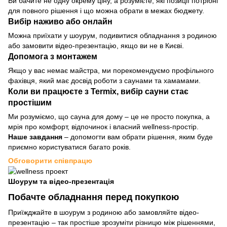
Ви бачите не одну окрему ціну, а розумієте, які позиції потрібні
для повного рішення і що можна обрати в межах бюджету.
Вибір наживо або онлайн
Можна приїхати у шоурум, подивитися обладнання з родиною
або замовити відео-презентацію, якщо ви не в Києві.
Допомога з монтажем
Якщо у вас немає майстра, ми порекомендуємо профільного
фахівця, який має досвід роботи з саунами та хамамами.
Коли ви працюєте з Termix, вибір сауни стає
простішим
Ми розуміємо, що сауна для дому – це не просто покупка, а
мрія про комфорт, відпочинок і власний wellness-простір.
Наше завдання
– допомогти вам обрати рішення, яким буде
приємно користуватися багато років.
Обговорити співпрацю
Шоурум та відео-презентація
Побачте обладнання перед покупкою
Приїжджайте в шоурум з родиною або замовляйте відео-
презентацію – так простіше зрозуміти різницю між рішеннями,