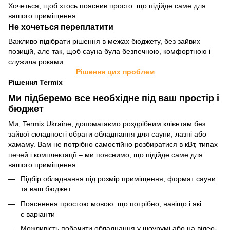
Хочеться, щоб хтось пояснив просто: що підійде саме для
вашого приміщення.
Не хочеться переплатити
Важливо підібрати рішення в межах бюджету, без зайвих
позицій, але так, щоб сауна була безпечною, комфортною і
служила роками.
Рішення цих проблем
Рішення Termix
Ми підберемо все необхідне під ваш простір і
бюджет
Ми, Termix Ukraine, допомагаємо роздрібним клієнтам без
зайвої складності обрати обладнання для сауни, лазні або
хамаму. Вам не потрібно самостійно розбиратися в кВт, типах
печей і комплектації – ми пояснимо, що підійде саме для
вашого приміщення.
Підбір обладнання під розмір приміщення, формат сауни
та ваш бюджет
Пояснення простою мовою: що потрібно, навіщо і які
є варіанти
Можливість побачити обладнання у шоурумі або на відео-