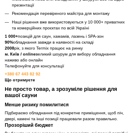
презентації
Рекомендація перевіреного майстра для монтажу
Наші рішення вже використовуються у 10 000+ приватних
та комерційних проєктах по всій Україні
1 000+
позицій для саун, хамамів, лазень і SPA-зон
90%
обладнання завжди в наявності на складі
2008
рік, з якого Termix працює на ринку
м. Київ / online
великий шоурум для вибору обладнання
наживо або онлайн
Телефонуйте для консультації
+380 67 443 82 92
Що отримуєте
Не просто товар, а зрозуміле рішення для
вашої сауни
Менше ризику помилитися
Підбираємо обладнання під конкретне приміщення, щоб піч,
двері, камені та інші позиції працювали разом правильно.
Прозоріший бюджет