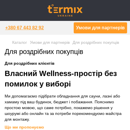
+380 67 443 82 92
Умови для партнерів
Каталог
Умови для партнерів
Для роздрібних покупців
Для роздрібних покупців
Для роздрібних клієнтів
Власний Wellness-простір без
помилок у виборі
Ми допомагаємо підібрати обладнання для сауни, лазні або
хамаму під ваш будинок, бюджет і побажання. Пояснимо
простою мовою, що саме потрібно, покажемо рішення у
шоурумі або онлайн та за потреби порекомендуємо майстра
для монтажу.
Що ми пропонуємо