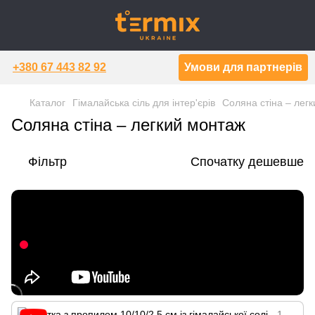
+380 67 443 82 92
Умови для партнерів
Каталог
Гімалайська сіль для інтер'єрів
Соляна стіна – лег
Соляна стіна – легкий монтаж
Фільтр
Спочатку дешевше