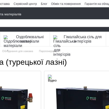
оставка
Сервісний центр
Блог
Обмін та повернення
Гарантія на обл
та матеріалів
Оздоблювальні
Гімалайська сіль для
матеріали
інтер'єрів
Обладнання для хамама
Парогенератори
 (турецької лазні)