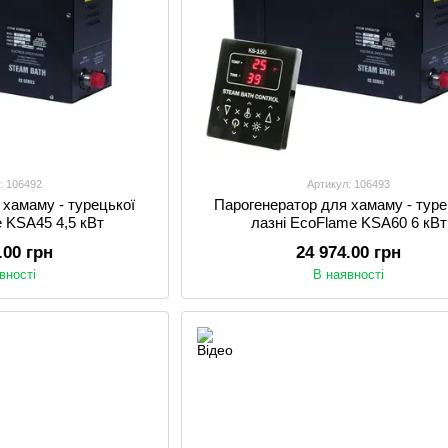
: 106492
Артикул: 106493
 хамаму - турецької
Парогенератор для хамаму - туре
e KSA45 4,5 кВт
лазні EcoFlame KSA60 6 кВт
.00 грн
24 974.00 грн
вності
В наявності