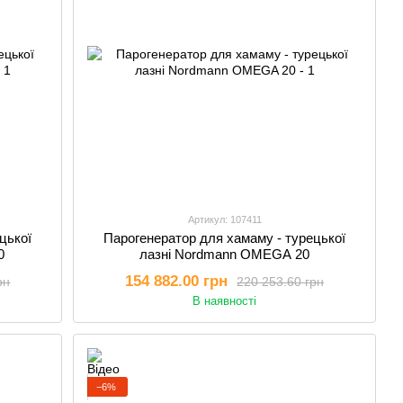
Артикул: 107411
цької
Парогенератор для хамаму - турецької
0
лазні Nordmann OMEGA 20
154 882.00 грн
рн
220 253.60 грн
В наявності
−6%