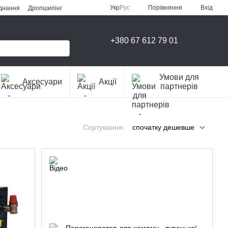
Порівняння
Укр
Рус
Вхід
аднання
Дропшипінг
+380 67 612 79 01
Умови для
Аксесуари
Акції
партнерів
Сортування:
спочатку дешевше