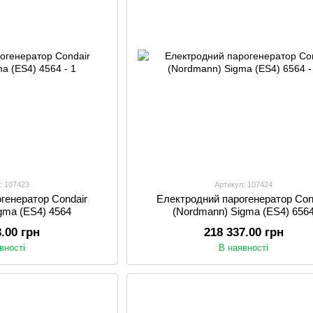
: 107423
Артикул: 107424
генератор Condair
Електродний парогенератор Con
gma (ES4) 4564
(Nordmann) Sigma (ES4) 656
3.00 грн
218 337.00 грн
вності
В наявності