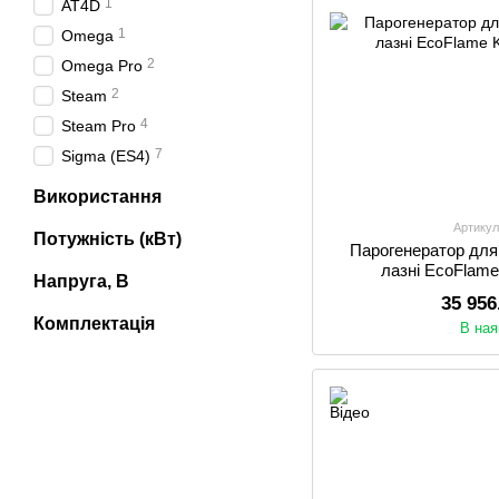
1
AT4D
1
Omega
2
Omega Pro
2
Steam
4
Steam Pro
7
Sigma (ES4)
Використання
Артикул
Потужність (кВт)
Парогенератор для
лазні EcoFlam
Напруга, В
35 956
Комплектація
В ная