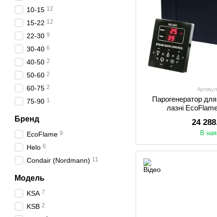
12
10-15
12
15-22
9
22-30
6
30-40
2
40-50
2
50-60
2
60-75
Артикул
Парогенератор для
1
75-90
лазні EcoFlam
Бренд
24 288
В ная
9
EcoFlame
6
Helo
11
Condair (Nordmann)
Модель
7
KSA
2
KSB