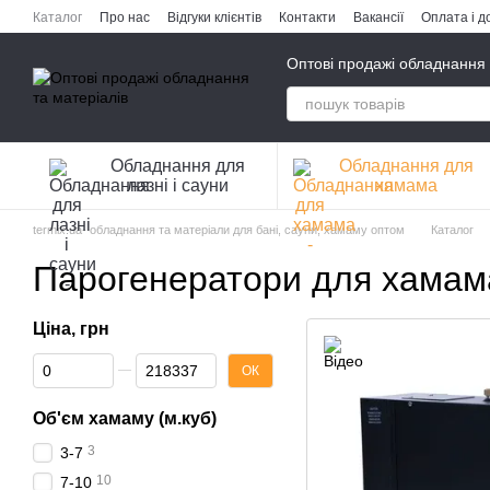
Перейти до основного контенту
Каталог
Про нас
Відгуки клієнтів
Контакти
Вакансії
Оплата і д
Публічна оферта
Політика конфіденційності
Оптові продажі обладнання 
Обладнання для
Обладнання для
лазні і сауни
хамама
termix.ua- обладнання та матеріали для бані, сауни, хамаму оптом
Каталог
Парогенератори для хамама
Ціна, грн
Від Ціна, грн
До Ціна, грн
ОК
Об'єм хамаму (м.куб)
3
3-7
10
7-10