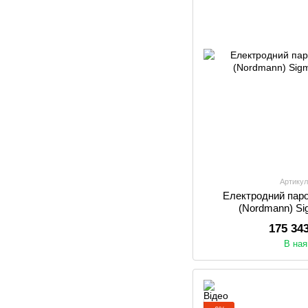
Артикул
Електродний паро
(Nordmann) Si
175 34
В ная