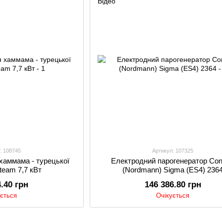
: 108745
Артикул: 107325
хаммама - турецької
Електродний парогенератор Con
Steam 7,7 кВт
(Nordmann) Sigma (ES4) 236
4.40 грн
146 386.80 грн
ується
Очікується