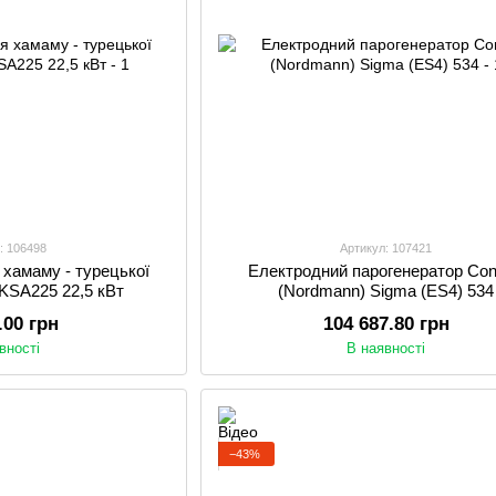
: 106498
Артикул: 107421
 хамаму - турецької
Електродний парогенератор Con
 KSA225 22,5 кВт
(Nordmann) Sigma (ES4) 534
.00 грн
104 687.80 грн
вності
В наявності
−43%