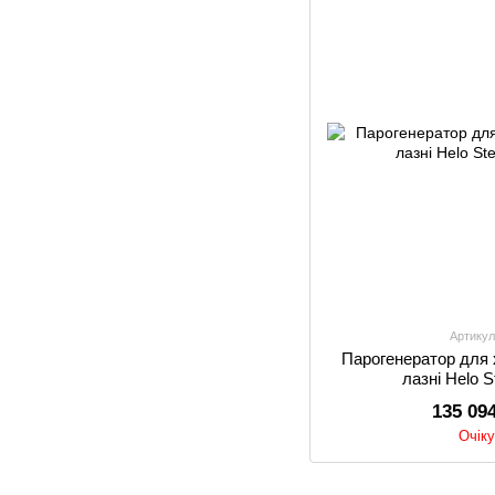
Артикул
Парогенератор для 
лазні Helo 
135 09
Очік