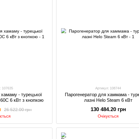
: 107635
Артикул: 108744
 хамаму - турецької
Парогенератор для хаммама - тур
60C 6 кВт з кнопкою
лазні Helo Steam 6 кВт
н
130 484.20 грн
26 522.00 грн
ується
Очікується