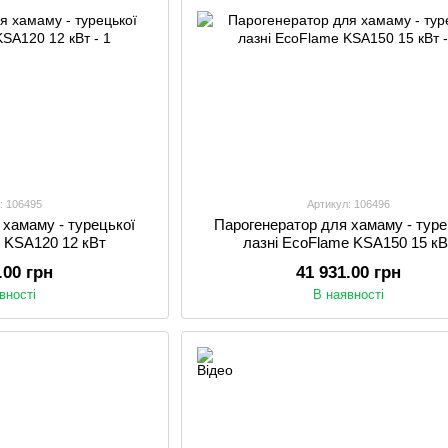
: 106495
Артикул: 106496
 хамаму - турецької
Парогенератор для хамаму - туре
e KSA120 12 кВт
лазні EcoFlame KSA150 15 кВ
.00 грн
41 931.00 грн
вності
В наявності