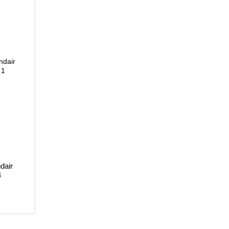
dair
4