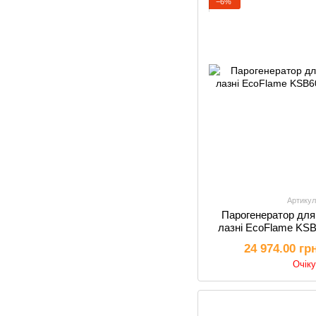
−6%
Артикул
Парогенератор для
лазні EcoFlame KSB
24 974.00 гр
Очік