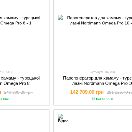
: 107317
Артикул: 107400
 хамаму - турецької
Парогенератор для хамаму - туре
nn Omega Pro 8
лазні Nordmann Omega Pro 1
н
142 709.00 грн
240 300.20 грн
251 126.40 г
вності
В наявності