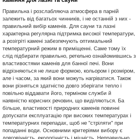
Каміння для лазні та сауни
Правильна і розслабляюча атмосфера в парній
залежить від багатьох чинників, і не останній з них -
правильний вибір каменів. Для сауни та лазні
характерна регулярна підтримка високої температури,
а розігріті камені забезпечують оптимальний
температурний режим в приміщенні. Саме тому їх
слід підбирати правильно, ретельно ознайомившись з
властивостями каменів для банної печі. Вони
відрізняються не лише формою, кольором і розміром,
але і часом, за який вони можуть нагріватися. Також
вони різняться здатністю довго зберігати тепло і
повільно віддавати його, терміном служби й
наявністю корисних речовин, що виділяються. Ба
більше, властивості природних каменів повинні
допускати експлуатацію при високих температурах і
температурних перепадах, щоб не "стріляти" при
попаданні води. Основними критеріями вибору є
довговічність, екологічність і міцність. Неправильно