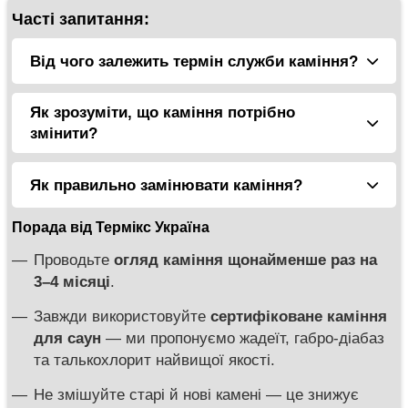
Часті запитання:
Від чого залежить термін служби каміння?
Тип каміння
Як зрозуміти, що каміння потрібно
Найбільш популярні — габро-діабаз,
змінити?
талькохлорит, жадеїт. Вони витримують
високу температуру, але зношуються по-
Камені почали
кришитися або тріскатися
.
Як правильно замінювати каміння?
різному.
Вони
втратили форму або стали
Порада від Термікс Україна
Габро-діабаз:
1–1,5 року.
Повністю вийміть старі камені.
пористими
.
Проводьте
огляд каміння щонайменше раз на
Талькохлорит:
до 2 років.
Промийте кам’янку від пилу та крихт.
Відчувається
різкий запах
під час
3–4 місяці
.
нагрівання.
Жадеїт:
до 3 років.
Нові камені укладайте шарами:
Завжди використовуйте
сертифіковане каміння
Піч
довше нагрівається
або гірше тримає
Інтенсивність використання печі
Великі — на дно.
для саун
— ми пропонуємо жадеїт, габро-діабаз
тепло.
та талькохлорит найвищої якості.
Для домашньої сауни (1–2 рази на
Середні — в середину.
тиждень) — заміна каменів 1 раз на рік.
Не змішуйте старі й нові камені — це знижує
Маленькі — ближче до верху.