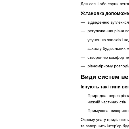
Для лазні або сауни вент
Установка допоможе
відведенню вуглекисло
регулюванню рівня во
усуненню запахів і на
захисту будівельних м
створенню комфортног
рівномірному розподі
Види систем вен
Існують такі типи ве
Природна: через різн
нижній частинах стін
Примусова: використо
Окрему увагу приділяють 
та завершить інтер’єр буд