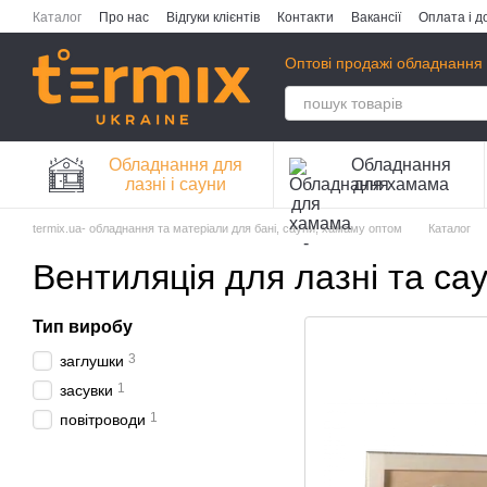
Перейти до основного контенту
Каталог
Про нас
Відгуки клієнтів
Контакти
Вакансії
Оплата і д
Публічна оферта
Політика конфіденційності
Оптові продажі обладнання 
Обладнання для
Обладнання
лазні і сауни
для хамама
termix.ua- обладнання та матеріали для бані, сауни, хамаму оптом
Каталог
Вентиляція для лазні та са
Тип виробу
3
заглушки
1
засувки
1
повітроводи