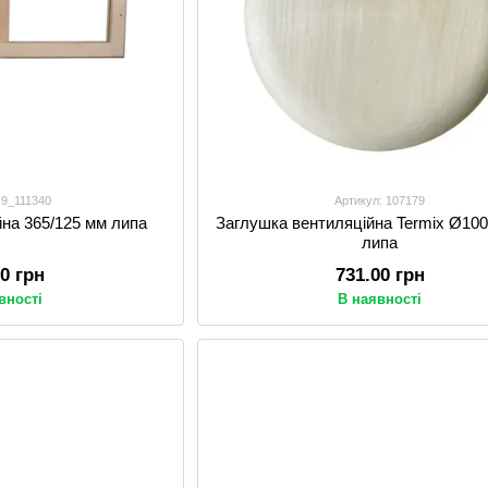
 9_111340
Артикул: 107179
йна 365/125 мм липа
Заглушка вентиляційна Termix Ø100
липа
00 грн
731.00 грн
вності
В наявності