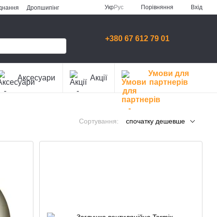
Порівняння
Укр
Рус
Вхід
аднання
Дропшипінг
+380 67 612 79 01
Умови для
Аксесуари
Акції
партнерів
Сортування:
спочатку дешевше