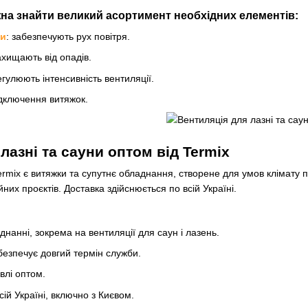
на знайти великий асортимент необхідних елементів:
ки
: забезпечують рух повітря.
ахищають від опадів.
гулюють інтенсивність вентиляції.
ідключення витяжок.
лазні та сауни оптом від Termix
ermix є витяжки та супутнє обладнання, створене для умов клімату 
йних проєктів. Доставка здійснюється по всій Україні.
днанні, зокрема на вентиляції для саун і лазень.
безпечує довгий термін служби.
івлі оптом.
ій Україні, включно з Києвом.