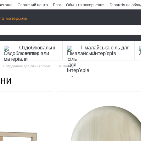
оставка
Сервісний центр
Блог
Обмін та повернення
Гарантія на обл
та матеріалів
Оздоблювальні
Гімалайська сіль для
матеріали
інтер'єрів
Обладнання для лазні і сауни
Вентиляція
уни