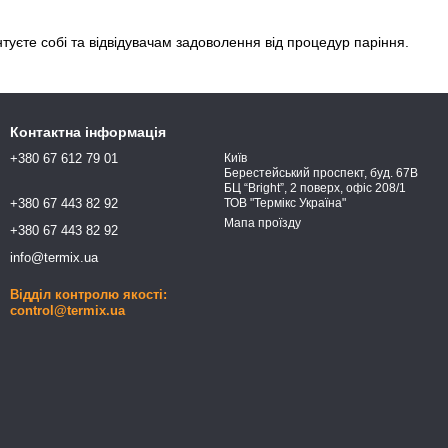
туєте собі та відвідувачам задоволення від процедур паріння.
Контактна інформація
+380 67 612 79 01
Київ
Берестейський проспект, буд. 67В
БЦ “Bright”, 2 поверх, офіс 208/1
+380 67 443 82 92
ТОВ "Термікс Україна"
Мапа проїзду
+380 67 443 82 92
info@termix.ua
Відділ контролю якості:
control@termix.ua