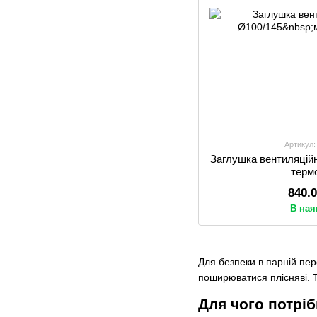
Артикул:
Заглушка вентиляцій
терм
840.
В ная
Для безпеки в парній пе
поширюватися плісняві. 
Для чого потріб