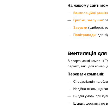
На нашому сайті мож
Вентиляційні решіт
Грибки, заглушки
: з
Засувки
(шибери): ре
Повітроводи
: для п
Вентиляція для 
В асортименті компанії T
парних, так і для комерці
Переваги компанії:
Спеціалізація на обла
Надійна якість, що за
Вигідні умови при куп
Швидка доставка по вс