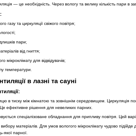
иляція — це необхідність. Через вологу та велику кількість пари в
:
го газу та циркуляції свіжого повітря;
логості;
длишків пари;
атеріалів від гниття;
о мікроклімату для відвідувачів;
лу температури.
тиляції в лазні та сауні
нтиляції:
ицю в тиску між кімнатою та зовнішнім середовищем. Циркуляція пові
. Це ефективне рішення для невеликих парних.
вується спеціалізоване обладнання для припливу повітря. Цей варіа
вибору матеріалів. Для умов вологого мікроклімату чудово підійде 
ь-якої парної.