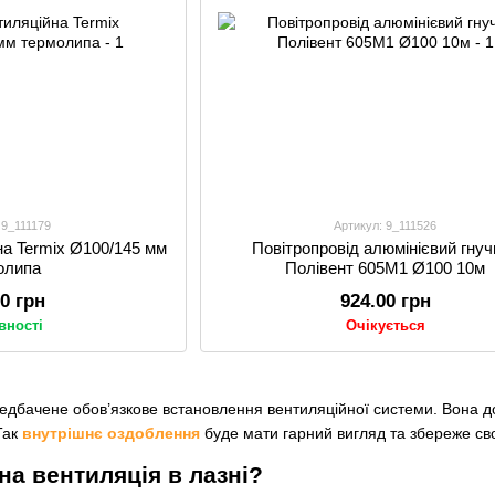
 9_111179
Артикул: 9_111526
на Termix Ø100/145 мм
Повітропровід алюмінієвий гнуч
олипа
Полівент 605М1 Ø100 10м
00 грн
924.00 грн
вності
Очікується
редбачене обов’язкове встановлення вентиляційної системи. Вона д
Так
внутрішнє оздоблення
буде мати гарний вигляд та збереже сво
на вентиляція в лазні?