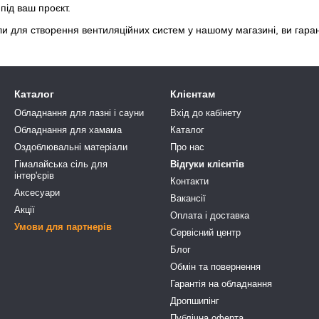
 під ваш проєкт.
и для створення вентиляційних систем у нашому магазині, ви гаран
Каталог
Клієнтам
Обладнання для лазні і сауни
Вхід до кабінету
Обладнання для хамама
Каталог
Оздоблювальні матеріали
Про нас
Гімалайська сіль для
Відгуки клієнтів
інтер'єрів
Контакти
Аксесуари
Вакансії
Акції
Оплата і доставка
Умови для партнерів
Сервісний центр
Блог
Обмін та повернення
Гарантія на обладнання
Дропшипінг
Публічна оферта