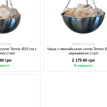
 9_112203
Артикул: 9_112232
сіллю Termix Ø15 см з
Чаша з гімалайською сіллю Termix 
чої сталі
нержавіючої сталі
.40 грн
2 175.60 грн
вності
В наявності