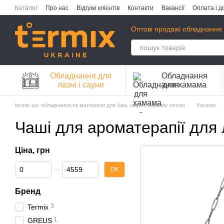
Перейти до основного контенту
Каталог
Про нас
Відгуки клієнтів
Контакти
Вакансії
Оплата і д
Публічна оферта
Політика конфіденційності
Оптові продажі обладнання 
Обладнання для
Обладнання
лазні і сауни
для хамама
termix.ua- обладнання та матеріали для бані, сауни, хамаму оптом
Каталог
Чаші для ароматерапії для 
Ціна, грн
Від Ціна, грн
До Ціна, грн
ОК
Бренд
3
Termix
1
GREUS