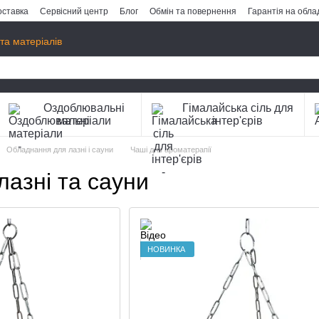
оставка
Сервісний центр
Блог
Обмін та повернення
Гарантія на обл
та матеріалів
Оздоблювальні
Гімалайська сіль для
матеріали
інтер'єрів
Обладнання для лазні і сауни
Чаші для ароматерапії
лазні та сауни
НОВИНКА