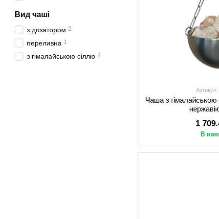
Вид чаші
2
з дозатором
1
переливна
2
з гімалайською сіллю
Артикул:
Чаша з гімалайською 
нержавію
1 709
В ная