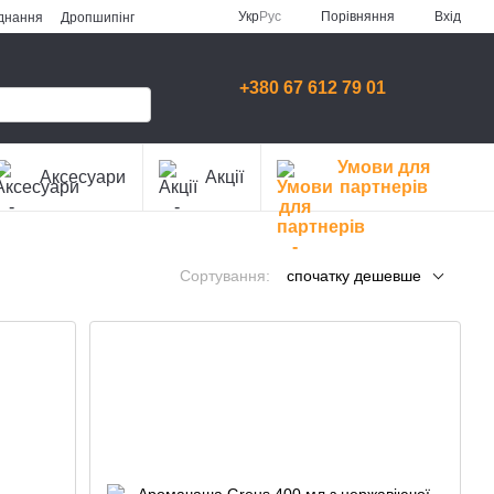
Порівняння
Укр
Рус
Вхід
аднання
Дропшипінг
+380 67 612 79 01
Умови для
Аксесуари
Акції
партнерів
Сортування:
спочатку дешевше