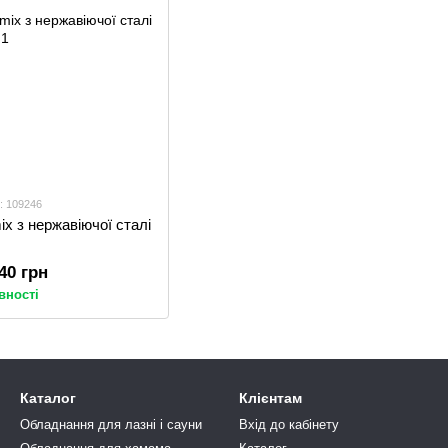
: 109246
x з нержавіючої сталі
.40 грн
вності
Каталог
Клієнтам
Обладнання для лазні і сауни
Вхід до кабінету