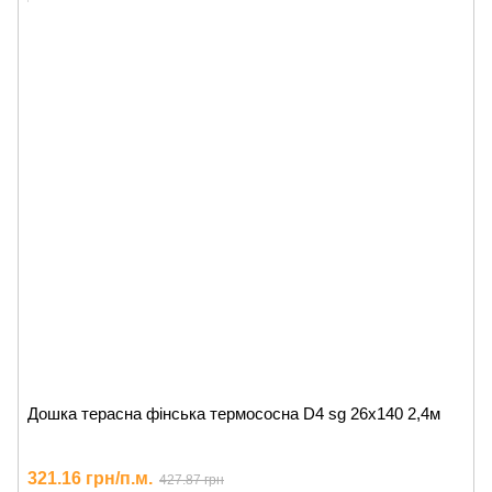
Дошка терасна фінська термососна D4 sg 26x140 2,4м
321.16 грн/п.м.
427.87 грн