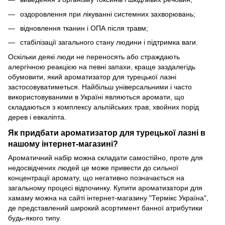
оздоровлення при лікуванні системних захворювань;
відновлення тканин і ОПА після травм;
стабілізації загального стану людини і підтримка ваги.
Оскільки деякі люди не переносять або страждають
алергічною реакцією на певні запахи, краще заздалегідь
обумовити, який ароматизатор для турецької лазні
застосовуватиметься. Найбільш універсальними і часто
використовуваними в Україні являються аромати, що
складаються з комплексу альпійських трав, хвойних порід
дерев і евкаліпта.
Як придбати ароматизатор для турецької лазні в
нашому інтернет-магазині?
Ароматичний набір можна складати самостійно, проте для
недосвідчених людей це може привести до сильної
концентрації аромату, що негативно позначається на
загальному процесі відпочинку. Купити ароматизатори для
хамаму можна на сайті інтернет-магазину "Термікс Україна",
де представлений широкий асортимент банної атрибутики
будь-якого типу.