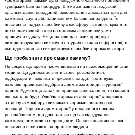
Ароматерапія завжди була невід'ємною частиною проведення
турецький банних процедур. Вплив запахів на людський
організм давно доведений, використання ароматизаторів для
хаммама, сауни або парильні тим більше виправдано. Їх
властивості надають особливу атмосферу і затишок, крім того,
що їх позитивний вплив на організм людини відчуємо
практично відразу. Якщо раніше для таких процедур
використовувалися виключно натуральні трави і ефірні олії, то
сьогодні частенько використовують особливі ароматизатори.
Що треба знати про смаки хамаму?
Не секрет, що аромат може впливати на психоемоційний стан
людини. Це допомагає зняти стрес, розслабитися,
підбадьорити і викликати приємні спогади. Проте дуже
важливо правильно підібрати ароматизатори для турецької
парної. Адже якщо запах не принесе задоволення, то і користі
від нього не буде. Улюблені аромати для парної створюють
затишну атмосферу і викликають приємні ностальгічні
асоціації. Переваги ароматерапії у поєднанні з повним
розслабленням, що досягається під час відвідування
хаммама, неможливо переоцінити. Основні властивості, які
позитивно впливають на організм людини:
виведення з організму токсинів і шкідливих речовин;