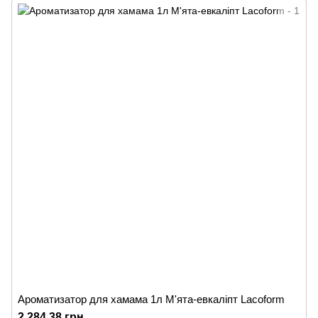
Ароматизатор для хамама 1л М'ята-евкаліпт Lacoform
2 284.38 грн