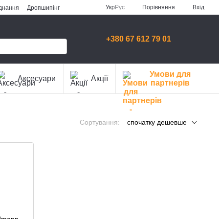
Порівняння
Укр
Рус
Вхід
аднання
Дропшипінг
+380 67 612 79 01
Умови для
Аксесуари
Акції
партнерів
Сортування:
спочатку дешевше