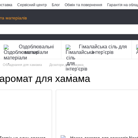
оставка
Сервісний центр
Блог
Обмін та повернення
Гарантія на обл
та матеріалів
Оздоблювальні
Гімалайська сіль для
матеріали
інтер'єрів
Обладнання для хамама
Дозатори для хамама
 аромат для хамама