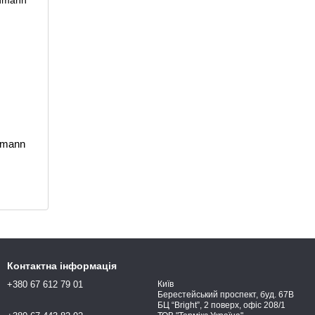
dmann
Контактна інформація
+380 67 612 79 01
Київ
Берестейський проспект, буд. 67В
БЦ “Bright”, 2 поверх, офіс 208/1