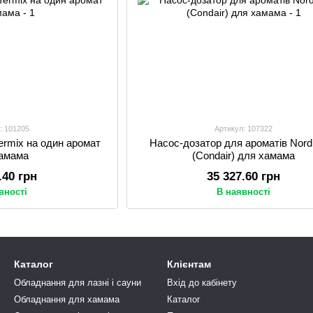
: 101205
Артикул: 107322
ermix на один аромат
Насос-дозатор для ароматів Nor
хамама
(Condair) для хамама
.40 грн
35 327.60 грн
вності
В наявності
Каталог
Клієнтам
Обладнання для лазні і сауни
Вхід до кабінету
Обладнання для хамама
Каталог