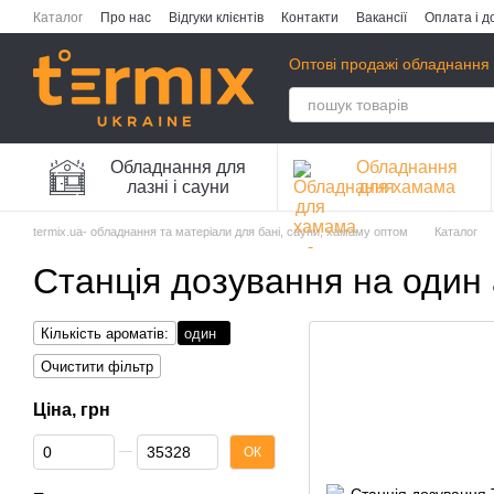
Перейти до основного контенту
Каталог
Про нас
Відгуки клієнтів
Контакти
Вакансії
Оплата і д
Публічна оферта
Політика конфіденційності
Оптові продажі обладнання 
Обладнання для
Обладнання
лазні і сауни
для хамама
termix.ua- обладнання та матеріали для бані, сауни, хамаму оптом
Каталог
Станція дозування на один
Кількість ароматів:
один
Очистити фільтр
Ціна, грн
Від Ціна, грн
До Ціна, грн
ОК