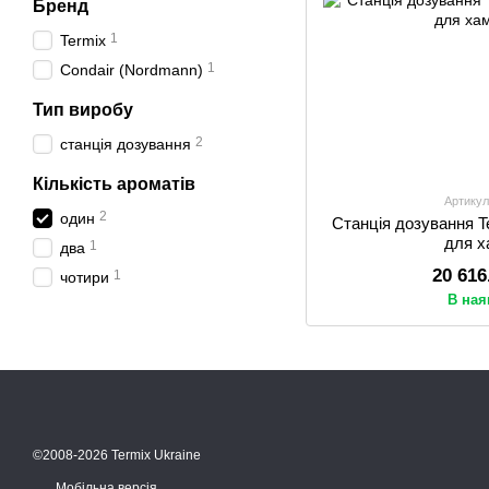
Бренд
1
Termix
1
Condair (Nordmann)
Тип виробу
2
станція дозування
Кількість ароматів
Артикул
2
один
Станція дозування T
для 
1
два
20 616
1
чотири
В ная
©2008-2026 Termix Ukraine
Мобільна версія