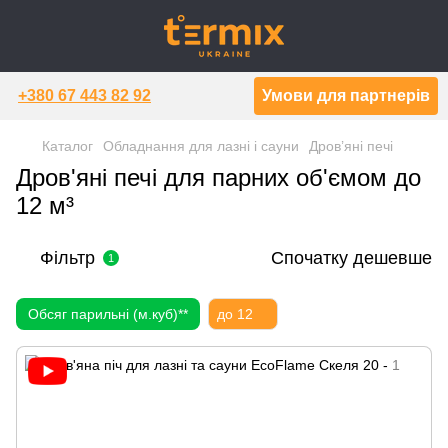
+380 67 443 82 92
Умови для партнерів
Каталог
Обладнання для лазні і сауни
Дров’яні печі
Дров'яні печі для парних об'ємом до
12 м³
Фільтр
Спочатку дешевше
1
Обсяг парильні (м.куб)**
до 12