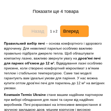
Показати ще 4 товара
Назад
Вперед
1
з 2
Правильний вибір печі
– основа комфортного і здорового
відпочинку. Для невеликої парильні особливо важливо
правильно підібрати джерело тепла. Щоб облаштувати
компактну лазню, важливо звернути увагу на
дров'яні печі
для парних об'ємом до 12 м³.
Відвідування лазні особливо
приємне, коли створено комфортний мікроклімат з м'яким
теплом і стабільною температурою. Саме такі моделі
гарантують вам ідеальні умови для паріння. У нас можна
купити оптом дров'яні печі для парилень до 12 м³ на вигідних
умовах.
Компанія Termix Ukraine
стане вашим надійним партнером
при виборі обладнання для лазні та сауни від надійних
виробників. Печі розраховані на інтенсивне використання зі
зручною закладкою дров, міцним корпусом і високою