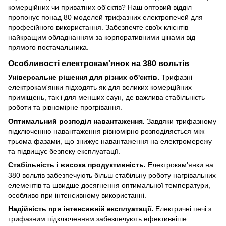
комерційних чи приватних об'єктів? Наш оптовий відділ
пропонує понад 80 моделей трифазних електропечей для
професійного використання. Забезпечте своїх клієнтів
найкращим обладнанням за корпоративними цінами від
прямого постачальника.
Особливості електрокам'янок на 380 вольтів
Універсальне рішення для різних об'єктів.
Трифазні
електрокам'янки підходять як для великих комерційних
приміщень, так і для менших саун, де важлива стабільність
роботи та рівномірне прогрівання.
Оптимальний розподіл навантаження.
Завдяки трифазному
підключенню навантаження рівномірно розподіляється між
трьома фазами, що знижує навантаження на електромережу
та підвищує безпеку експлуатації.
Стабільність і висока продуктивність.
Електрокам'янки на
380 вольтів забезпечують більш стабільну роботу нагрівальних
елементів та швидше досягнення оптимальної температури,
особливо при інтенсивному використанні.
Надійність при інтенсивній експлуатації.
Електричні печі з
трифазним підключенням забезпечують ефективніше