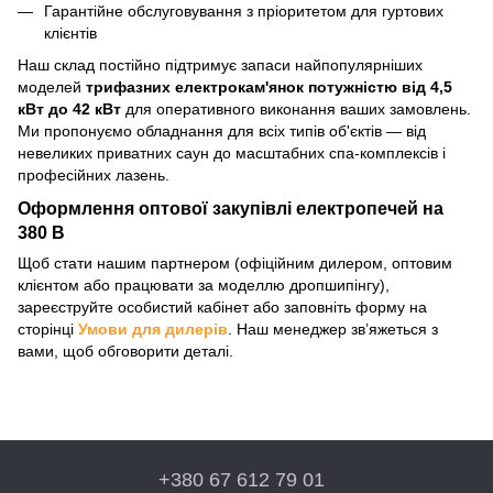
Гарантійне обслуговування з пріоритетом для гуртових
клієнтів
Наш склад постійно підтримує запаси найпопулярніших
моделей
трифазних електрокам'янок потужністю від 4,5
кВт до 42 кВт
для оперативного виконання ваших замовлень.
Ми пропонуємо обладнання для всіх типів об'єктів — від
невеликих приватних саун до масштабних спа-комплексів і
професійних лазень.
Оформлення оптової закупівлі електропечей на
380 В
Щоб стати нашим партнером (офіційним дилером, оптовим
клієнтом або працювати за моделлю дропшипінгу),
зареєструйте особистий кабінет або заповніть форму на
сторінці
Умови для дилерів
. Наш менеджер зв’яжеться з
вами, щоб обговорити деталі.
+380 67 612 79 01