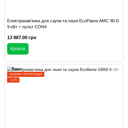
Електрокам'янка для сауни та лазні EcoFlame AMC 90-D
9 кВт + пульт CON4
13 987.00 грн
Купити
АКЦІЙНА ПРОПОЗИЦІЯ
−11%