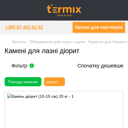
+380 67 443 82 92
Умови для партнерів
Каталог
Обладнання для лазні і сауни
Каміння для банних 
Камені для лазні діорит
Фільтр
Спочатку дешевше
1
Порода каменю
діорит