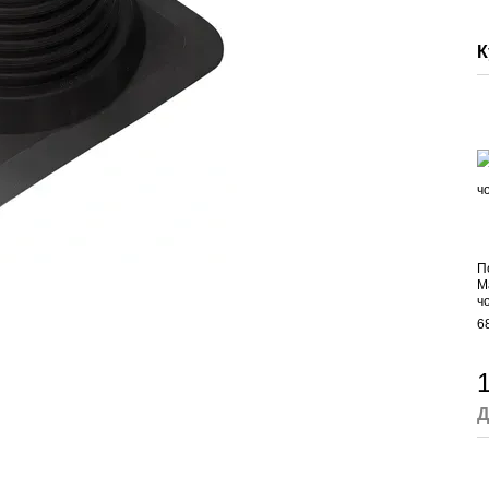
К
П
М
ч
6
1
Д