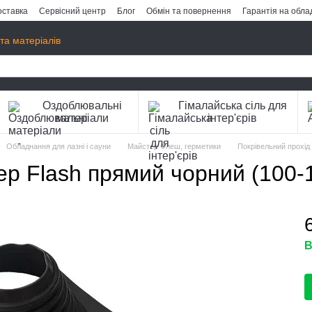
оставка
Сервісний центр
Блог
Обмін та повернення
Гарантія на обл
та матеріалів
Оздоблювальні
Гімалайська сіль для
матеріали
інтер'єрів
Обладнання для лазні і сауни
Майстер Флеш, герметики
Покрівельний прохід
ер Flash прямий чорний (100-
В