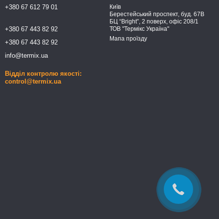
+380 67 612 79 01
Київ
Берестейський проспект, буд. 67В
БЦ “Bright”, 2 поверх, офіс 208/1
+380 67 443 82 92
ТОВ "Термікс Україна"
Мапа проїзду
+380 67 443 82 92
info@termix.ua
Відділ контролю якості:
control@termix.ua