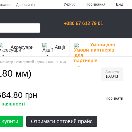
Порівняння
Укр
Рус
Вхід
аднання
Дропшипінг
+380 67 612 79 01
Умови для
Аксесуари
Акції
партнерів
 Майстер Flash прямий чорний (100-180 мм)
180 мм)
Артикул
108043
684.80 грн
Порівняти
 наявності
Купити
Отримати оптовий прайс