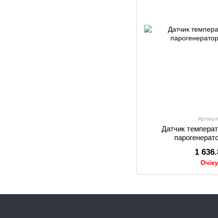
Артикул
Датчик темпера
парогенерат
1 636
Очік