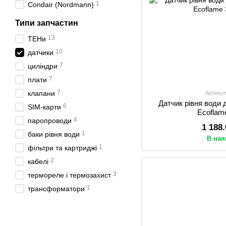
1
Condair (Nordmann)
Типи запчастин
13
ТЕНи
10
датчики
7
циліндри
7
плати
7
клапани
Артикул
Датчик рівня води 
6
SIM-карти
Ecoflam
4
паропроводи
1 188
1
баки рівня води
В ная
1
фільтри та картриджі
2
кабелі
3
термореле і термозахист
1
трансформатори