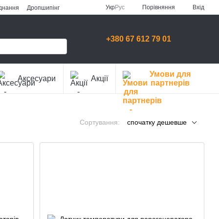
Порівняння
Укр
Рус
Вхід
аднання
Дропшипінг
+380 67 612 79 01
Умови для
Аксесуари
Акції
партнерів
Сортування:
спочатку дешевше