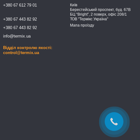
+380 67 612 79 01
Київ
Берестейський проспект, буд. 67В
БЦ “Bright”, 2 поверх, офіс 208/1
+380 67 443 82 92
ТОВ "Термікс Україна"
Мапа проїзду
+380 67 443 82 92
info@termix.ua
Відділ контролю якості:
control@termix.ua