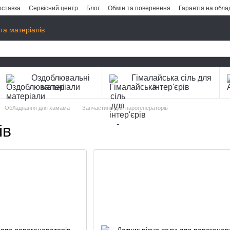
оставка
Сервісний центр
Блог
Обмін та повернення
Гарантія на обл
та матеріалів
Оздоблювальні
Гімалайська сіль для
матеріали
інтер'єрів
Обладнання для хамама
Запчастини для парогенераторів
ів