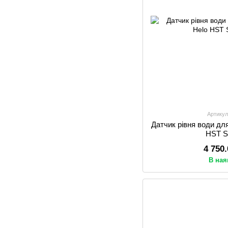
Артикул
Датчик рівня води дл
HST S
4 750
В ная