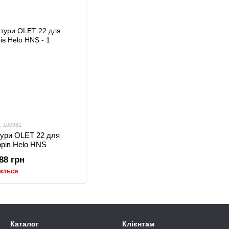
: 100981
тури OLET 22 для
орів Helo HNS
.88 грн
ується
Каталог
Клієнтам