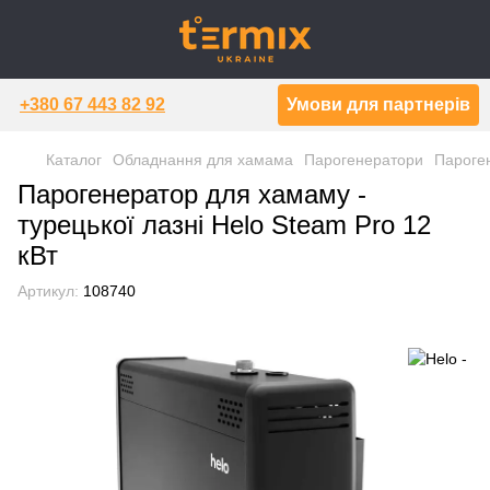
+380 67 443 82 92
Умови для партнерів
Каталог
Обладнання для хамама
Парогенератори
Пароге
Парогенератор для хамаму -
турецької лазні Helo Steam Pro 12
кВт
Артикул:
108740