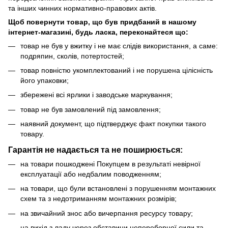
та інших чинних нормативно-правових актів.
Щоб повернути товар, що був придбаний в нашому
інтернет-магазині, будь ласка, переконайтеся що:
товар не був у вжитку і не має слідів використання, а саме:
подряпин, сколів, потертостей;
товар повністю укомплектований і не порушена цілісність
його упаковки;
збережені всі ярлики і заводське маркування;
товар не був замовлений під замовлення;
наявний документ, що підтверджує факт покупки такого
товару.
Гарантія не надається та не поширюється:
на товари пошкоджені Покупцем в результаті невірної
експлуатації або недбалим поводженням;
на товари, що були встановлені з порушенням монтажних
схем та з недотриманням монтажних розмірів;
на звичайний знос або вичерпання ресурсу товару;
на вихід з ладу через обставини непереборної сили та