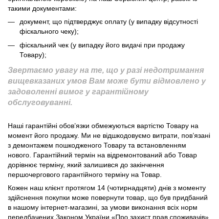
такими документами:
документ, що підтверджує оплату (у випадку відсутності
фіскального чеку);
фіскальний чек (у випадку його видачі при продажу
Товару);
Звертаємо увагу на те, що у разі недотримання
вищевказаних умов Вам може бути відмовлено у
задоволенні вимог у гарантійному
обслуговуванні.
Наші гарантійні обов’язки обмежуються вартістю Товару на
момент його продажу. Ми не відшкодовуємо витрати, пов’язані
з демонтажем пошкодженого Товару та встановленням
нового. Гарантійний термін на відремонтований або Товар
дорівнює терміну, який залишився до закінчення
першочергового гарантійного терміну на Товар.
Кожен наш клієнт протягом 14 (чотирнадцяти) днів з моменту
здійснення покупки може повернути товар, що був придбаний
в нашому інтернет-магазині, за умови виконання всіх норм
передбачених Законом України «Про захист прав споживачів»