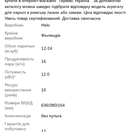
купити в інтернет-магазині "Термікс Україна". За допомогою
каталогу можна швидко підібрати відповідну модель агрегату
для парної в римську лазню або хамам. Ціна відповідає якості.
Увесь товар сертифікований. Доставка своєчасна.
Виробник
Helo
Країна
Фінляндія
виробник
Обсяг парильні
12-24
(м.куб)
Продуктивність
16
пари (кг/ч)
Потужність
12.0
(кВт)*
Ресурс
використання
10
(років)
Розміри В/Ш/Д
636/380/164
(мм)
Комплектація
без пульта
Гарантія для
побутового
12