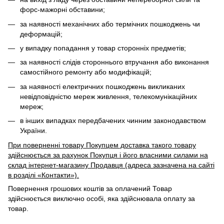
форс-мажорні обставини;
за наявності механічних або термічних пошкоджень чи
деформацій;
у випадку попадання у товар сторонніх предметів;
за наявності слідів стороннього втручання або виконання
самостійного ремонту або модифікацій;
за наявності електричних пошкоджень викликаних
невідповідністю мереж живлення, телекомунікаційних
мереж;
в інших випадках передбачених чинним законодавством
України.
При поверненні товару Покупцем доставка такого товару
здійснюється за рахунок Покупця і його власними силами на
склад інтернет-магазину Продавця (адреса зазначена на сайті
в розділі «Контакти»).
Повернення грошових коштів за оплачений Товар
здійснюється виключно особі, яка здійснювала оплату за
товар.