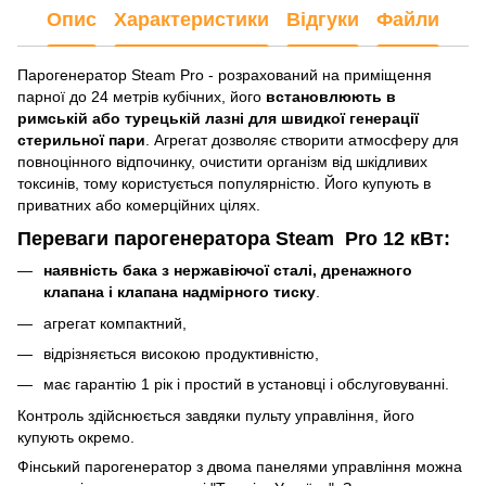
Опис
Характеристики
Відгуки
Файли
Парогенератор Steam Pro - розрахований на приміщення
парної до 24 метрів кубічних, його
встановлюють в
римській або турецькій лазні для швидкої генерації
стерильної пари
. Агрегат дозволяє створити атмосферу для
повноцінного відпочинку, очистити організм від шкідливих
токсинів, тому користується популярністю. Його купують в
приватних або комерційних цілях.
Переваги парогенератора Steam Pro 12 кВт:
наявність бака з нержавіючої сталі, дренажного
клапана і клапана надмірного тиску
.
агрегат компактний,
відрізняється високою продуктивністю,
має гарантію 1 рік і простий в установці і обслуговуванні.
Контроль здійснюється завдяки пульту управління, його
купують окремо.
Фінський парогенератор з двома панелями управління можна