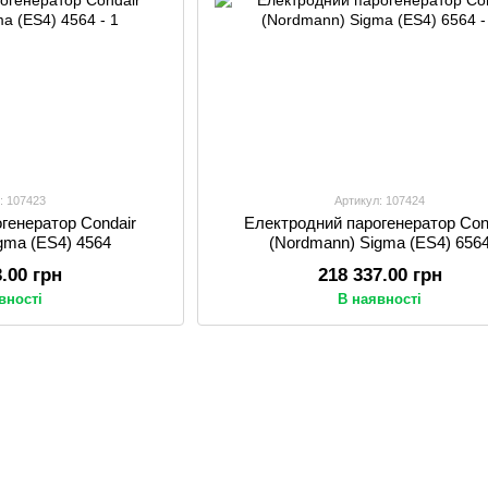
: 107423
Артикул: 107424
генератор Condair
Електродний парогенератор Con
gma (ES4) 4564
(Nordmann) Sigma (ES4) 656
3.00 грн
218 337.00 грн
вності
В наявності