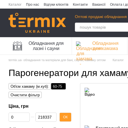
Перейти до основного контенту
Каталог
Про нас
Відгуки клієнтів
Контакти
Вакансії
Оплата і д
Публічна оферта
Політика конфіденційності
Оптові продажі обладнання 
Обладнання для
Обладнання
лазні і сауни
для хамама
termix.ua- обладнання та матеріали для бані, сауни, хамаму оптом
Каталог
Парогенератори для хамаму
Об'єм хамаму (м.куб):
60-75
Очистити фільтр
Ціна, грн
Від Ціна, грн
До Ціна, грн
ОК