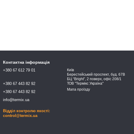
Контактна інформація
+380 67 612 79 01
Київ
Берестейський проспект, буд. 67В
БЦ “Bright”, 2 поверх, офіс 208/1
+380 67 443 82 92
ТОВ "Термікс Україна"
Мапа проїзду
+380 67 443 82 92
info@termix.ua
Відділ контролю якості:
control@termix.ua