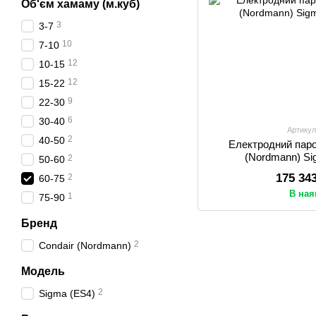
Об'єм хамаму (м.куб)
3
3-7
10
7-10
12
10-15
12
15-22
9
22-30
6
30-40
Артикул
2
40-50
Електродний паро
(Nordmann) Si
2
50-60
175 34
2
60-75
В ная
1
75-90
Бренд
2
Condair (Nordmann)
Модель
2
Sigma (ES4)