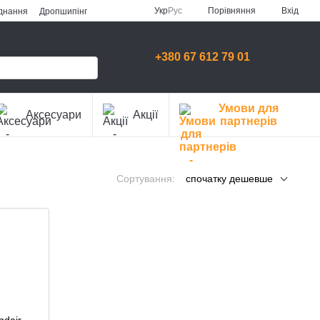
Порівняння
Укр
Рус
Вхід
аднання
Дропшипінг
+380 67 612 79 01
Умови для
Аксесуари
Акції
партнерів
Сортування:
спочатку дешевше