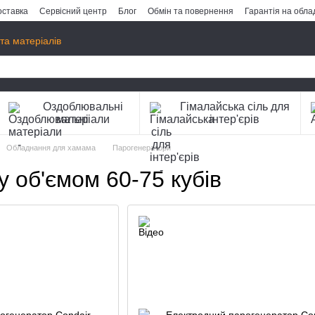
оставка
Сервісний центр
Блог
Обмін та повернення
Гарантія на обл
та матеріалів
Оздоблювальні
Гімалайська сіль для
матеріали
інтер'єрів
Обладнання для хамама
Парогенератори
 об'ємом 60-75 кубів