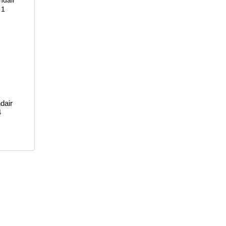
dair
4