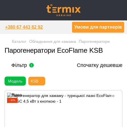
+380 67 443 82 92
Умови для партнерів
Каталог
Обладнання для хамама
Парогенератори
Парогенератори EcoFlame KSB
Фільтр
Спочатку дешевше
1
Модель
KSB
−6%