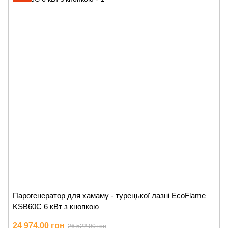
Парогенератор для хамаму - турецької лазні EcoFlame
KSB60C 6 кВт з кнопкою
24 974.00 грн
26 522.00 грн