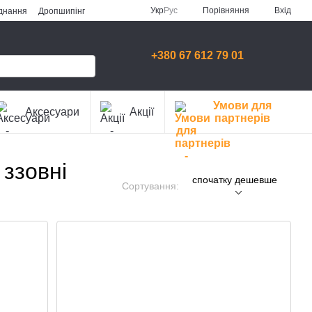
Порівняння
Укр
Рус
Вхід
аднання
Дропшипінг
+380 67 612 79 01
Умови для
Аксесуари
Акції
партнерів
ззовні
спочатку дешевше
Сортування: