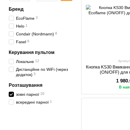
Бренд
3
EcoFlame
1
Helo
8
Condair (Nordmann)
8
Fasel
Керування пультом
12
Локальне
Артикул
Кнопка KS30 Вмиканн
Дистанційне по WiFi (через
(ON/OFF) для 
5
додаток)
1 980
Розташування
В ная
20
зовні парної
1
всередині парної