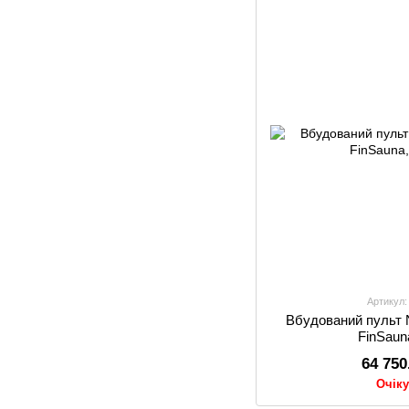
Артикул:
Вбудований пульт 
FinSaun
64 750
Очік