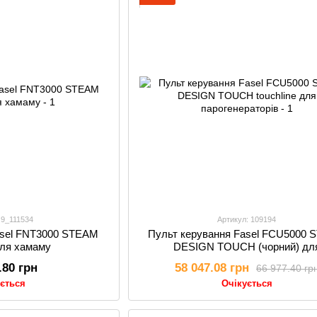
 9_111534
Артикул: 109194
asel FNT3000 STEAM
Пульт керування Fasel FCU5000
ля хамаму
DESIGN TOUCH (чорний) дл
парогенераторів
.80 грн
58 047.08 грн
66 977.40 гр
ується
Очікується