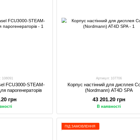
: 108091
Артикул: 107706
asel FCU3000-STEAM-
Корпус настінний для дисплея Co
для парогенераторів
(Nordmann) AT4D SPA
.20 грн
43 201.20 грн
вності
В наявності
ПІД ЗАМОВЛЕННЯ