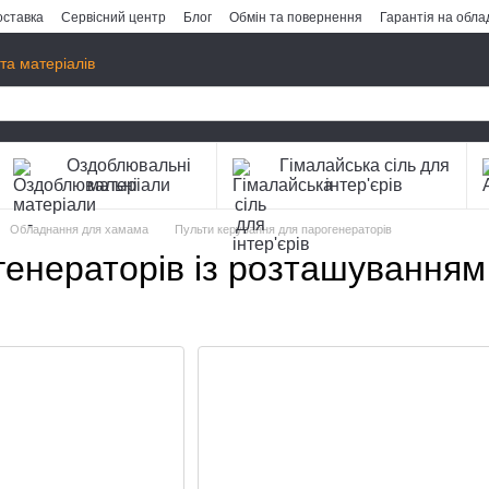
оставка
Сервісний центр
Блог
Обмін та повернення
Гарантія на обл
та матеріалів
Оздоблювальні
Гімалайська сіль для
матеріали
інтер'єрів
Обладнання для хамама
Пульти керування для парогенераторів
енераторів із розташуванням 