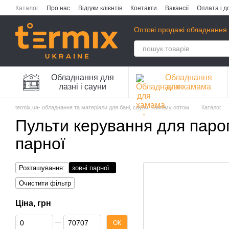
Перейти до основного контенту
Каталог
Про нас
Відгуки клієнтів
Контакти
Вакансії
Оплата і д
Публічна оферта
Політика конфіденційності
Оптові продажі обладнання 
Обладнання для
Обладнання
лазні і сауни
для хамама
termix.ua- обладнання та матеріали для бані, сауни, хамаму оптом
Каталог
Пульти керування для парог
парної
Розташування:
зовні парної
Очистити фільтр
Ціна, грн
Від Ціна, грн
До Ціна, грн
ОК