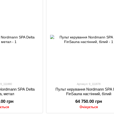
 9_111880
Артикул: 9_111878
Nordmann SPA Delta
Пульт керування Nordmann SPA 
a, метал
FinSauna настінний, білий
.00 грн
64 750.00 грн
ується
Очікується