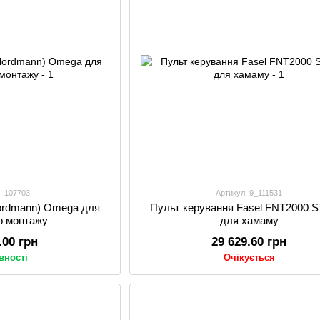
: 107703
Артикул: 9_111531
Nordmann) Omega для
Пульт керування Fasel FNT2000
го монтажу
для хамаму
.00 грн
29 629.60 грн
вності
Очікується