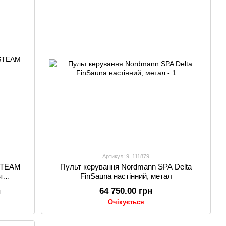
Артикул: 9_111879
 STEAM
Пульт керування Nordmann SPA Delta
я
FinSauna настінний, метал
64 750.00 грн
н
Очікується