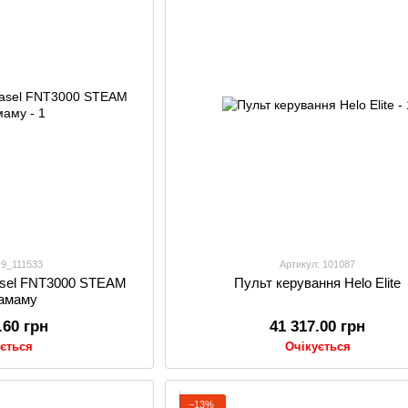
 9_111533
Артикул: 101087
asel FNT3000 STEAM
Пульт керування Helo Elite
хамаму
.60 грн
41 317.00 грн
ується
Очікується
−13%