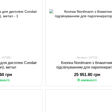
: 107308
Артикул: 107725
 для дисплею Condair
Кнопка Nordmann з блакитни
n), метал
підсвічуванням для парогенера
.60 грн
25 951.80 грн
вності
В наявності