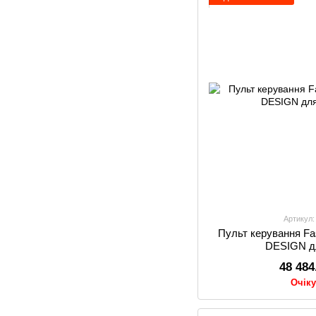
Артикул:
Пульт керування F
DESIGN д
48 484
Очік