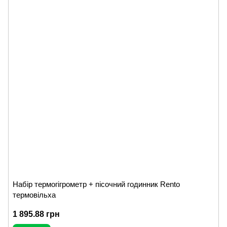
Набір термогігрометр + пісочний годинник Rento
термовільха
1 895.88 грн