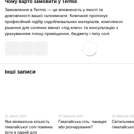
Чому варто замовити у Termix
Замовлення в Termix — це впевненість у якості та
довговічності вашої галокімнати. Компанія пропонує
професійний підбір оздоблювальних матеріалів, комплексні
рішення для соляних кімнат «під ключ» та консультацію з
урахуванням площі приміщення, бюджету і типу солі.
Інші записи
21 липня 2025
31 березня 2023
31 березня 20
Яка мінімальна кількість
Гімалайська сіль: панацея
Світильники
гімалайської солі повинна
або розчарування?
гімалайсько
бути в парній для