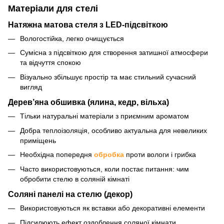
Матеріали для стелі
Натяжна матова стеля з LED-підсвіткою
Вологостійка, легко очищується
Сумісна з підсвіткою для створення затишної атмосфери
та відчуття спокою
Візуально збільшує простір та має стильний сучасний
вигляд
Дерев’яна обшивка (ялина, кедр, вільха)
Тільки натуральні матеріали з приємним ароматом
Добра теплоізоляція, особливо актуальна для невеликих
приміщень
Необхідна попередня
обробка
проти вологи і грибка
Часто використовуються, коли постає питання: чим
обробити стелю в соляній кімнаті
Соляні панелі на стелю (декор)
Використовуються як вставки або декоративні елементи
Підсилюють ефект оздоблення соляної кімнати