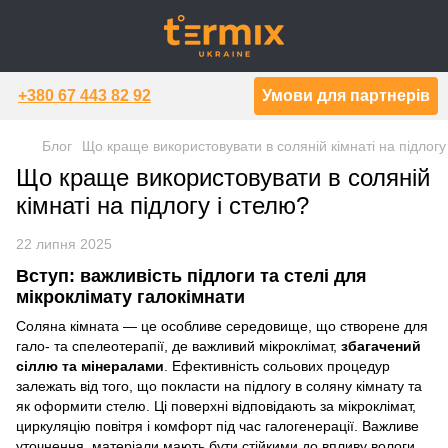
+380 67 443 82 92
Умови для партнерів
Блог
Що краще використовувати в соляній кімнаті на підлогу
Що краще використовувати в соляній
кімнаті на підлогу і стелю?
22 липня 2025
Вступ: важливість підлоги та стелі для
мікроклімату галокімнати
Соляна кімната — це особливе середовище, що створене для
гало- та спелеотерапії, де важливий мікроклімат,
збагачений
сіллю та мінералами
. Ефективність сольових процедур
залежать від того, що покласти на підлогу в соляну кімнату та
як оформити стелю. Ці поверхні відповідають за мікроклімат,
циркуляцію повітря і комфорт під час галогенерації. Важливе
уточнення, матеріали мають бути стійкими до впливу вологи