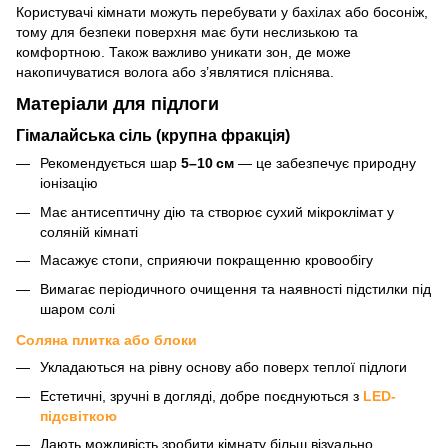
Користувачі кімнати можуть перебувати у бахілах або босоніж,
тому для безпеки поверхня має бути неслизькою та
комфортною. Також важливо уникати зон, де може
накопичуватися волога або з’являтися пліснява.
Матеріали для підлоги
Гімалайська сіль (крупна фракція)
Рекомендується шар
5–10 см
— це забезпечує природну
іонізацію
Має антисептичну дію та створює сухий мікроклімат у
соляній кімнаті
Масажує стопи, сприяючи покращенню кровообігу
Вимагає періодичного очищення та наявності підстилки під
шаром солі
Соляна плитка або блоки
Укладаються на рівну основу або поверх теплої підлоги
Естетичні, зручні в догляді, добре поєднуються з
LED-
підсвіткою
Дають можливість зробити кімнату більш візуально